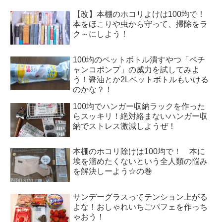
【改】本棚のホコリよけは100均で！
本をほこりや虫から守って、掃除をラ
ク～にしよう！
100均のペットボトル潰すやつ「ペチ
ャンコポンプ」の威力を試してみよ
う！醤油とか2Lペットボトルもいける
のかな？！
100均でハンガー収納ラックを作った
らスッキリ！絶対絡まないハンガー収
納でストレス激減しようぜ！
本棚のホコリ除けは100均で！ 本に
埃を溜めたくないという全人類の悩み
を解決しーよう☆の巻
サンデーグラスってテンション上がる
よな！おしゃれいちごパフェを作っち
ゃおう！