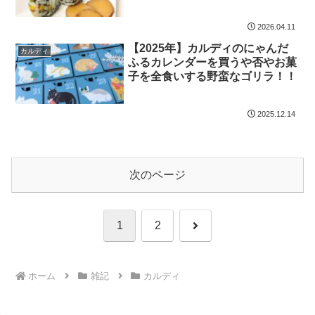
2026.04.11
【2025年】カルディのにゃんだ
カルディ
ふるカレンダーを買うや否やお菓
子を全食いする野蛮なゴリラ！！
2025.12.14
次のページ
次
1
2
へ
ホーム
雑記
カルディ