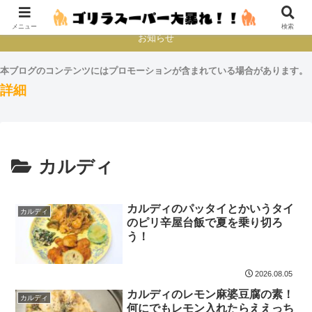
本とか映画とかゲームプレイとか
メニュー
検索
お知らせ
本ブログのコンテンツにはプロモーションが含まれている場合があります。
詳細
カルディ
カルディのパッタイとかいうタイ
カルディ
のピリ辛屋台飯で夏を乗り切ろ
う！
2026.08.05
カルディのレモン麻婆豆腐の素！
カルディ
何にでもレモン入れたらええっち