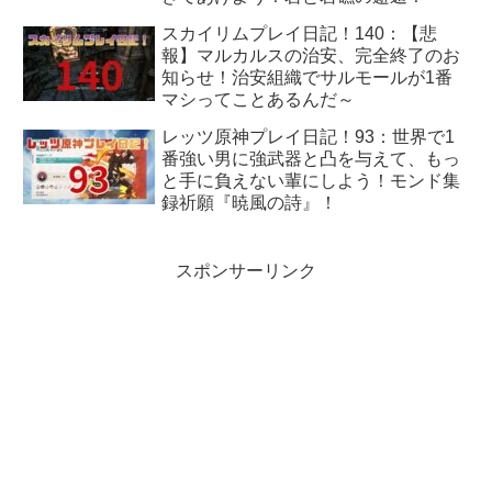
スカイリムプレイ日記！140：【悲
報】マルカルスの治安、完全終了のお
知らせ！治安組織でサルモールが1番
マシってことあるんだ～
レッツ原神プレイ日記！93：世界で1
番強い男に強武器と凸を与えて、もっ
と手に負えない輩にしよう！モンド集
録祈願『暁風の詩』！
スポンサーリンク