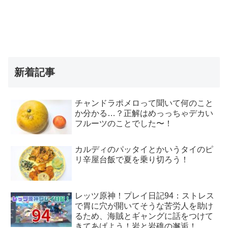
新着記事
チャンドラポメロって聞いて何のこと
か分かる…？正解はめっっちゃデカい
フルーツのことでした〜！
カルディのパッタイとかいうタイのピ
リ辛屋台飯で夏を乗り切ろう！
レッツ原神！プレイ日記94：ストレス
で胃に穴が開いてそうな苦労人を助け
るため、海賊とギャングに話をつけて
きてあげよう！岩と岩礁の邂逅！