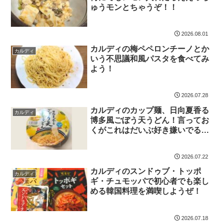
ゅうモンとちゃうぞ！！
2026.08.01
カルディの梅ペペロンチーノとか
カルディ
いう不思議和風パスタを食べてみ
よう！
2026.07.28
カルディのカップ麺、日向夏香る
カルディ
博多風ごぼう天うどん！言ってお
くがこれはだいぶ好き嫌いでる
ぞ…！
2026.07.22
カルディのスンドゥブ・トッポ
カルディ
ギ・チュモッパで初心者でも楽し
める韓国料理を満喫しようぜ！
2026.07.18