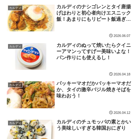
カルディのナシゴレンとタイ唐揚
カルディ
げはわりと初心者向けエスニック
飯！あまりにもリピート飯過ぎる
ゥ！
2026.06.07
カルディのぬって焼いたらクイニ
カルディ
ーアマンってすげー美味いよな！
パン作りにも使えるし！
2026.04.18
パッキーマオだかバッキーマオだ
カルディ
か、タイの激辛バジル焼きそばを
味わおう！
2026.04.12
カルディのチュモッパの素とかい
カルディ
う美味しいすぎる韓国おにぎり