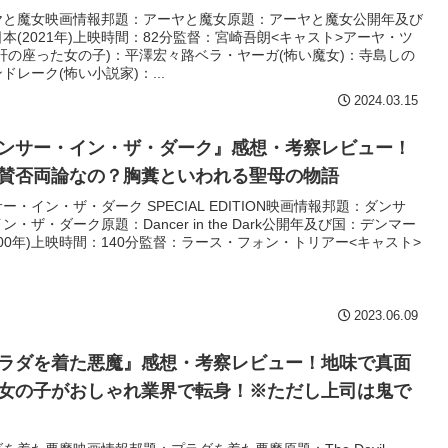
ヤと魔女映画情報邦題：アーヤと魔女原題：アーヤと魔女公開年及び
本(2021年)上映時間：82分監督：宮崎吾朗<キャスト>アーヤ・ツ
肝の座った女の子)：平澤宏々路ベラ・ヤーガ(怖い魔女)：寺島しの
ドレーク(怖い小説家)：...
2024.03.15
ンサー・イン・ザ・ダーク』感想・考察レビュー！
賛否両論なの？胸糞といわれる聖母の物語
ー・イン・ザ・ダーク SPECIAL EDITION映画情報邦題：ダンサ
ン・ザ・ダーク原題：Dancer in the Dark公開年及び国：デンマー
000年)上映時間：140分監督：ラース・フォン・トリアー<キャスト>
2023.06.09
ラダを着た悪魔』感想・考察レビュー！地味で真面
女の子がおしゃれ業界で転身！※ただし上司は鬼で