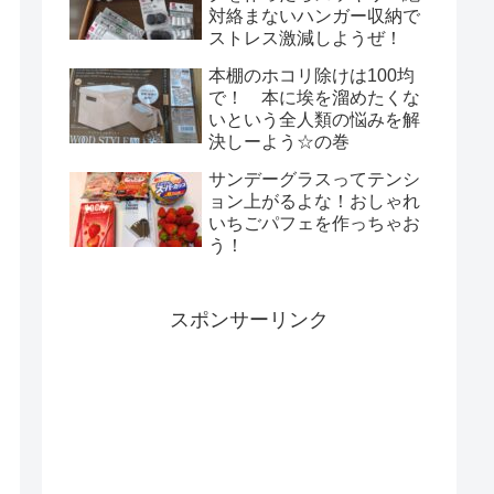
対絡まないハンガー収納で
ストレス激減しようぜ！
本棚のホコリ除けは100均
で！ 本に埃を溜めたくな
いという全人類の悩みを解
決しーよう☆の巻
サンデーグラスってテンシ
ョン上がるよな！おしゃれ
いちごパフェを作っちゃお
う！
スポンサーリンク