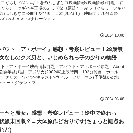
っコぐらし ツギハギ工場のふしぎなコ映画情報<映画情報>邦題：す
コぐらし ツギハギ工場のふしぎなコ原題：すみっコぐらし ツギハ
のふしぎなコ公開年及び国：日本(2023年)上映時間：70分監督：
ズム<キャスト>ナレーション...
2024.10.08
バウト・ア・ボーイ』感想・考察レビュー！38歳無
女なしのクズ男と、いじめられっ子の少年の物語
ウト・ア・ボーイ映画情報邦題：アバウト・ア・ボーイ原題：About
oy公開年及び国：アメリカ(2002年)上映時間：102分監督：ポール・
ツ クリス・ワイツ<キャスト>ウィル・フリーマン(子供嫌いの無
ヒュー・グラントマ...
2024.06.08
ーヤと魔女』感想・考察レビュー！途中で終わっ
伏線未回収？→大体原作どおりです(ちょっと難点あ
れど)