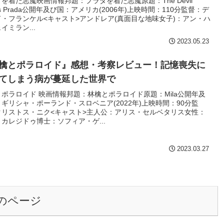
を着た悪魔映画情報邦題：プラダを着た悪魔原題：The Devil
rs Prada公開年及び国：アメリカ(2006年)上映時間：110分監督：デ
ド・フランケル<キャスト>アンドレア(真面目な地味女子)：アン・ハ
イミラン...
2023.05.23
檎とポラロイド』感想・考察レビュー！記憶喪失に
てしまう病が蔓延した世界で
ポラロイド 映画情報邦題：林檎とポラロイド原題：Mila公開年及
ギリシャ・ポーランド・スロベニア(2022年)上映時間：90分監
クリストス・ニク<キャスト>主人公：アリス・セルベタリス女性：
カレジドゥ博士：ソフィア・ゲ...
2023.03.27
のページ