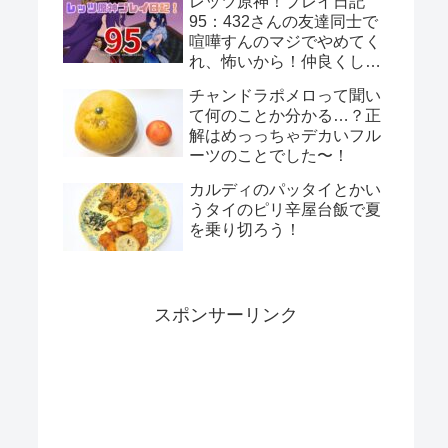
レッツ原神！プレイ日記
な…！
95：432さんの友達同士で
喧嘩すんのマジでやめてく
れ、怖いから！仲良くして
くれ、頼むから！
チャンドラポメロって聞い
て何のことか分かる…？正
解はめっっちゃデカいフル
ーツのことでした〜！
カルディのパッタイとかい
うタイのピリ辛屋台飯で夏
を乗り切ろう！
スポンサーリンク