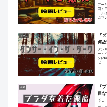
アー
国：日
ール(
ぶマン
『ダ
ドラマ
何故
ダンサ
ー・イ
ク(2
セ...
『プ
恋愛
目な
す。