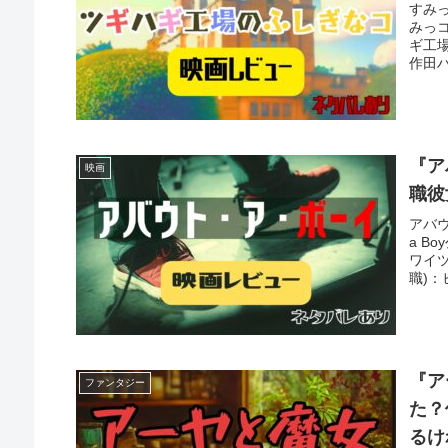
すみ
みっ
ギ工場
作田ハ
『ア
映画
職彼
アバ
a B
ワイ
職)：
『ア
ファンタジー
た？
るけ