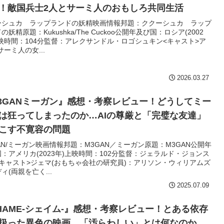
！敵国兵士2人とサーミ人のおもしろ共同生活
ーシュカ ラップランドの妖精映画情報邦題：ククーシュカ ラップ
の妖精原題：Kukushka/The Cuckoo公開年及び国：ロシア(2002
映時間：104分監督：アレクサンドル・ロゴシュキン<キャスト>ア
サーミ人の女...
2026.03.27
3GANミーガン』感想・考察レビュー！どうしてミー
は狂ってしまったのか…AIの尊厳と「完璧な友達」
こす不寛容の問題
AN/ミーガン映画情報邦題：M3GAN／ミーガン原題：M3GAN公開年
：アメリカ(2023年)上映時間：102分監督：ジェラルド・ジョンス
<キャスト>ジェマ(おもちゃ会社の研究員)：アリソン・ウィリアムズ
ィ(両親を亡く...
2025.07.09
HAME-シェイム-』感想・考察レビュー！とある依存
扱った異色の映画…「汚らわしい」とは何なのか