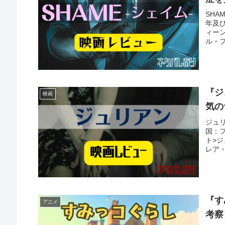
SHA
年及び
ィー
ル・フ
『ジ
映画
気の
ジュリ
国：フ
ト>ジ
レア・
『す
アニメ
考察