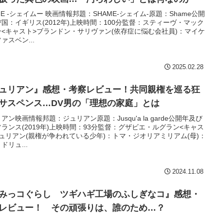
ME -シェイムー 映画情報邦題：SHAME-シェイム-原題：Shame公開
国：イギリス(2012年)上映時間：100分監督：スティーヴ・マック
ン<キャスト>ブランドン・サリヴァン(依存症に悩む会社員)：マイケ
ァスベン...
2025.02.28
ュリアン』感想・考察レビュー！共同親権を巡る狂
サスペンス…DV男の「理想の家庭」とは
アン映画情報邦題：ジュリアン原題：Jusqu'a la garde公開年及び
ランス(2019年)上映時間：93分監督：グザビエ・ルグラン<キャス
ュリアン(親権が争われている少年)：トマ・ジオリアミリアム(母)：
ドリュ...
2024.11.08
みっコぐらし ツギハギ工場のふしぎなコ』感想・
レビュー！ その頑張りは、誰のため…？