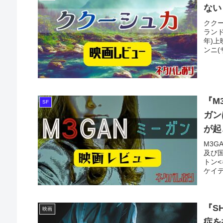
ない
クク
ランド
年)上
ンニ(
『M
SF
ガン
が起
M3G
及び国
トン
ケイデ
『S
映画
症を