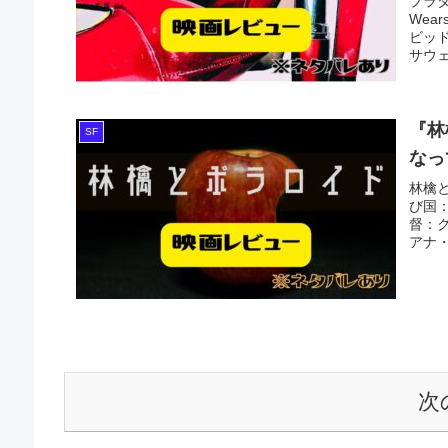
プラダ
Wea
ビッ
サウェ
『林
SF
なっ
林檎と
び国：
督：
アナ・
次