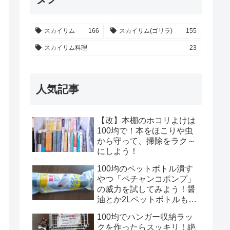
スカイリム
166
スカイリム(ゴリラ)
155
スカイリム料理
23
人気記事
【改】本棚のホコリよけは
100均で！本をほこりや虫
から守って、掃除をラク～
にしよう！
100均のペットボトル潰す
やつ「ペチャンコポンプ」
の威力を試してみよう！醤
油とか2Lペットボトルもい
けるのかな？！
100均でハンガー収納ラッ
クを作ったらスッキリ！絶