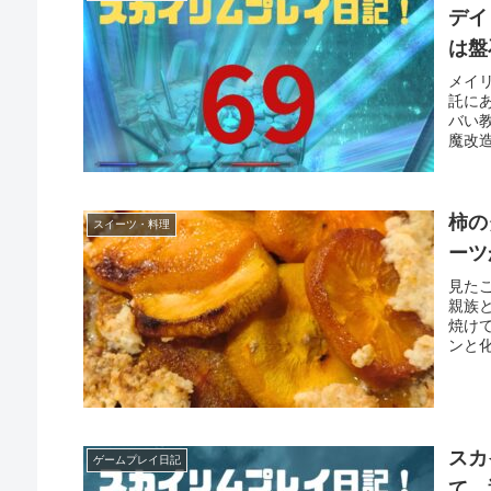
デイ
は盤
メイ
託に
バい
魔改造
柿の
スイーツ・料理
ーツ
見た
親族
焼け
ンと化
スカ
ゲームプレイ日記
て、