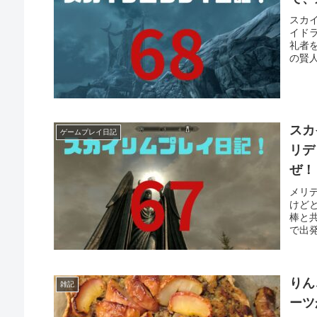
スカ
イド
礼者
の賢人
スカ
ゲームプレイ日記
リデ
ぜ！
メリ
けど
棒と
で出発
りん
雑記
ーツ