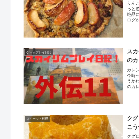
りん
っと
絶品
ログが
スカ
ゲームプレイ日記
のカ
カレ
今時
うか
のカレ
クグ
スイーツ・料理
こう
クグ