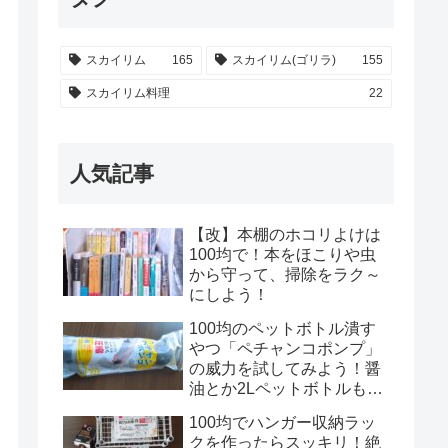
スカイリム
165
スカイリム(ゴリラ)
155
スカイリム料理
22
人気記事
【改】本棚のホコリよけは
100均で！本をほこりや虫
から守って、掃除をラク～
にしよう！
100均のペットボトル潰す
やつ「ペチャンコポンプ」
の威力を試してみよう！醤
油とか2Lペットボトルもい
けるのかな？！
100均でハンガー収納ラッ
クを作ったらスッキリ！絶