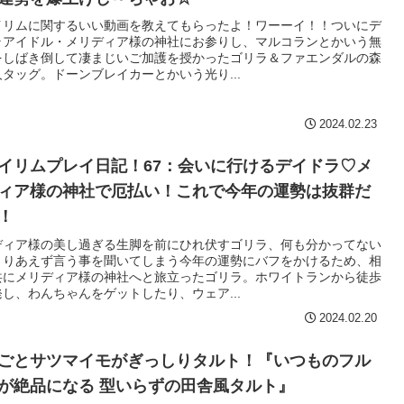
イリムに関するいい動画を教えてもらったよ！ワーーイ！！ついにデ
ラアイドル・メリディア様の神社にお参りし、マルコランとかいう無
をしばき倒して凄まじいご加護を授かったゴリラ＆ファエンダルの森
タッグ。ドーンブレイカーとかいう光り...
2024.02.23
イリムプレイ日記！67：会いに行けるデイドラ♡メ
ィア様の神社で厄払い！これで今年の運勢は抜群だ
！
ディア様の美し過ぎる生脚を前にひれ伏すゴリラ、何も分かってない
とりあえず言う事を聞いてしまう今年の運勢にバフをかけるため、相
共にメリディア様の神社へと旅立ったゴリラ。ホワイトランから徒歩
し、わんちゃんをゲットしたり、ウェア...
2024.02.20
ごとサツマイモがぎっしりタルト！『いつものフル
が絶品になる 型いらずの田舎風タルト』