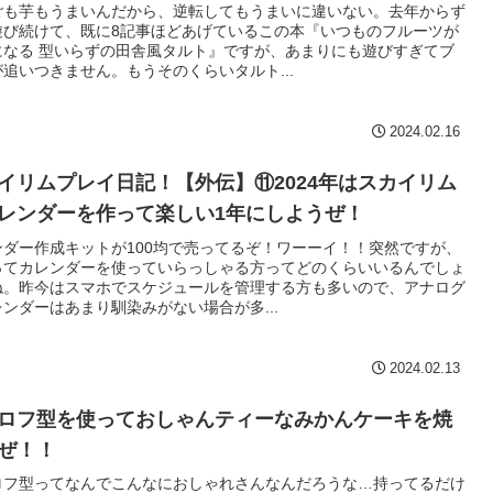
ごも芋もうまいんだから、逆転してもうまいに違いない。去年からず
遊び続けて、既に8記事ほどあげているこの本『いつものフルーツが
になる 型いらずの田舎風タルト』ですが、あまりにも遊びすぎてブ
追いつきません。もうそのくらいタルト...
2024.02.16
イリムプレイ日記！【外伝】⑪2024年はスカイリム
レンダーを作って楽しい1年にしようぜ！
ンダー作成キットが100均で売ってるぞ！ワーーイ！！突然ですが、
ってカレンダーを使っていらっしゃる方ってどのくらいいるんでしょ
ね。昨今はスマホでスケジュールを管理する方も多いので、アナログ
ンダーはあまり馴染みがない場合が多...
2024.02.13
ロフ型を使っておしゃんティーなみかんケーキを焼
ぜ！！
ロフ型ってなんでこんなにおしゃれさんなんだろうな…持ってるだけ