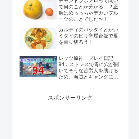
チャンドラポメロって聞い
て何のことか分かる…？正
解はめっっちゃデカいフル
ーツのことでした〜！
カルディのパッタイとかい
うタイのピリ辛屋台飯で夏
を乗り切ろう！
レッツ原神！プレイ日記
94：ストレスで胃に穴が開
いてそうな苦労人を助ける
ため、海賊とギャングに話
をつけてきてあげよう！岩
と岩礁の邂逅！
スポンサーリンク