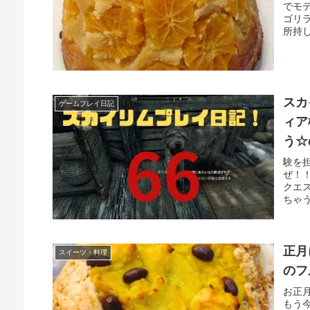
でモ
ゴリ
所持し
スカ
ゲームプレイ日記
ィア
う☆
験を
ぜ！
クエ
ちゃう
正月
スイーツ・料理
のフ
お正
もう