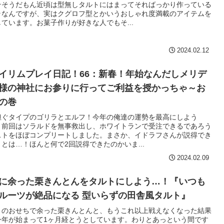
テそうだもん近頃は型無しタルトにはまってそればっかり作っている
ラなんですが、実はクグロフ型とかいうおしゃれ度満載のアイテムを
ています。お菓子作りが好きな人でもそ...
2024.02.12
イリムプレイ日記！66：新春！年始なんだしメリデ
様の神社にお参りに行ってご利益を授かっちゃ～お
の巻
担ぐタイプのゴリラとエルフ！今年の俺達の運勢を最高にしよう
！前回はソラルドを無事救出し、ホワイトランで受注できるであろう
ストをほぼコンプリートしました。まさか、イドラフさんが説得でき
とは…！ほんと何で2回説得できたのかいま...
2024.02.09
に余った栗きんとんをタルトにしよう…！『いつも
ルーツが絶品になる 型いらずの田舎風タルト』
月のおせちで余った栗きんとんと、もうこれ以上戦えなくなった結果
今年が始まって1ヶ月経とうとしています。わりとあっという間です