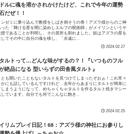
ドルに魂を溶かされかけたけど、これで今年の運勢
石だぜ！！
リンゼミに乗り込んで教授をしばき倒そうの巻！アズラ様からのご神
あった「輝ける星を闇に染めしエルフの呪術師」がメイリンというヤ
教授であることが判明し、その居所も割れました。奴はアズラの星を
してその中に自分の魂を移し、「永遠に...
2024.02.27
タルトって…どんな味がするの？！『いつものフル
が絶品になる 型いらずの田舎風タルト』
ことも聞いたこともないタルトを見つけてしまったぞおぉ！これ常々
とかにも話しているんですけれど…去年からあまりにタルトが簡単に
てしまうようになって、めちゃくちゃタルトを作るタルト焼きマシー
しています。自分でも何でこんなに飽き...
2024.02.25
イリムプレイ日記！68：アズラ様の神社にお参りし
運勢を爆上げし～ちゃお☆