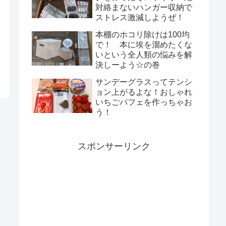
対絡まないハンガー収納で
ストレス激減しようぜ！
本棚のホコリ除けは100均
で！ 本に埃を溜めたくな
いという全人類の悩みを解
決しーよう☆の巻
サンデーグラスってテンシ
ョン上がるよな！おしゃれ
いちごパフェを作っちゃお
う！
スポンサーリンク