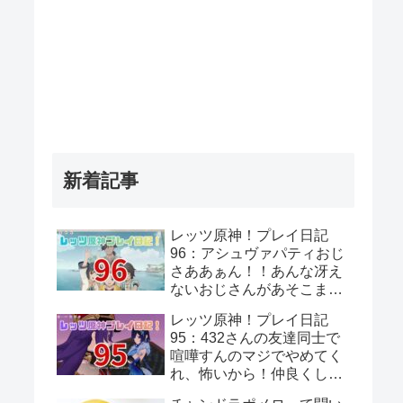
新着記事
レッツ原神！プレイ日記
96：アシュヴァパティおじ
さああぁん！！あんな冴え
ないおじさんがあそこまで
覚悟決めてるって思わんよ
レッツ原神！プレイ日記
な…！
95：432さんの友達同士で
喧嘩すんのマジでやめてく
れ、怖いから！仲良くして
くれ、頼むから！