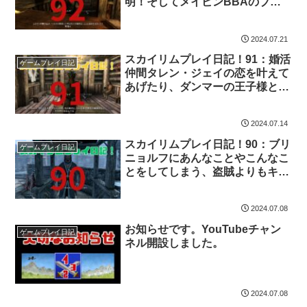
明！そしてメイビンBBAのブラ
ックすぎる蜂蜜酒ショップの勤務
実体とは…！
2024.07.21
スカイリムプレイ日記！91：婚活
ゲームプレイ日記
仲間タレン・ジェイの恋を叶えて
あげたり、ダンマーの王子様と出
会ったり！ロマンと闇がいっぱい
のリフテン！
2024.07.14
スカイリムプレイ日記！90：ブリ
ゲームプレイ日記
ニョルフにあんなことやこんなこ
とをしてしまう、盗賊よりもキケ
ンな♂ゴリラ！！
2024.07.08
お知らせです。YouTubeチャン
ゲームプレイ日記
ネル開設しました。
2024.07.08