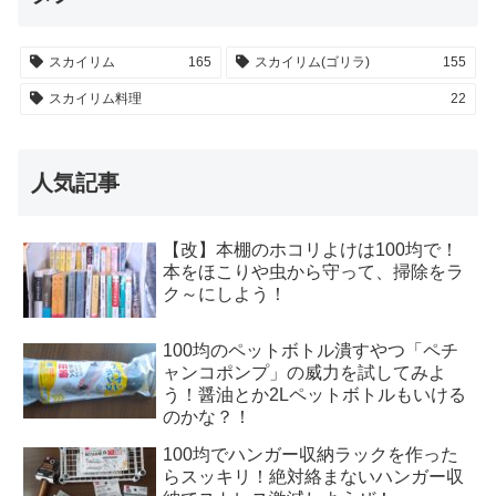
スカイリム
165
スカイリム(ゴリラ)
155
スカイリム料理
22
人気記事
【改】本棚のホコリよけは100均で！
本をほこりや虫から守って、掃除をラ
ク～にしよう！
100均のペットボトル潰すやつ「ペチ
ャンコポンプ」の威力を試してみよ
う！醤油とか2Lペットボトルもいける
のかな？！
100均でハンガー収納ラックを作った
らスッキリ！絶対絡まないハンガー収