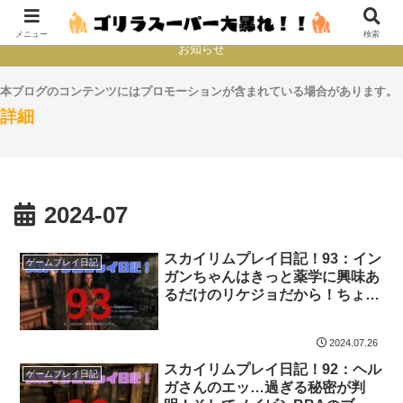
本とか映画とかゲームプレイとか
メニュー
検索
お知らせ
本ブログのコンテンツにはプロモーションが含まれている場合があります。
詳細
2024-07
スカイリムプレイ日記！93：イン
ゲームプレイ日記
ガンちゃんはきっと薬学に興味あ
るだけのリケジョだから！ちょっ
と趣味がデスいだけの師匠想いの
いい子だから！
2024.07.26
スカイリムプレイ日記！92：ヘル
ゲームプレイ日記
ガさんのエッ…過ぎる秘密が判