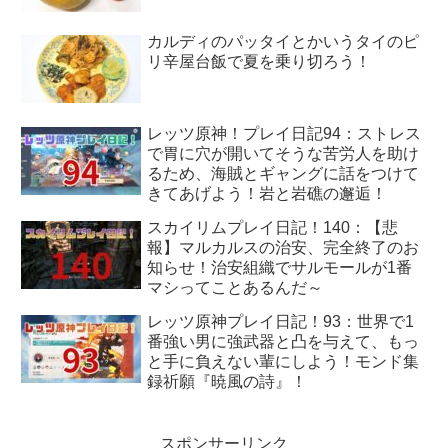
カルディのパッタイとかいうタイのピ
リ辛屋台飯で夏を乗り切ろう！
レッツ原神！プレイ日記94：ストレス
で胃に穴が開いてそうな苦労人を助け
るため、海賊とギャングに話をつけて
きてあげよう！岩と岩礁の邂逅！
スカイリムプレイ日記！140：【悲
報】マルカルスの治安、完全終了のお
知らせ！治安組織でサルモールが1番
マシってことあるんだ～
レッツ原神プレイ日記！93：世界で1
番強い男に強武器と凸を与えて、もっ
と手に負えない輩にしよう！モンド集
録祈願『暁風の詩』！
スポンサーリンク