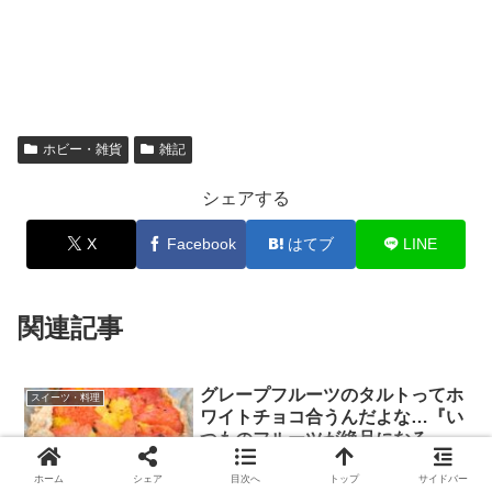
ホビー・雑貨
雑記
シェアする
X
Facebook
はてブ
LINE
関連記事
グレープフルーツのタルトってホ
スイーツ・料理
ワイトチョコ合うんだよな…『い
つものフルーツが絶品になる 型
いらずの田舎風タルト』
グレープフルーツがいっぱい！早速タル
ホーム
シェア
目次へ
トップ
サイドバー
トにしよう！！この前、グレープフルー