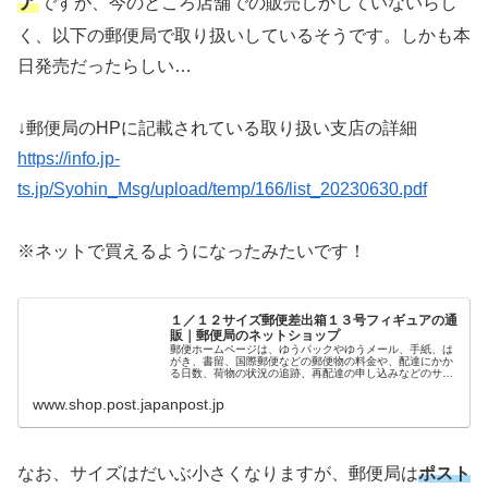
ア
ですが、今のところ店舗での販売しかしていないらし
く、以下の郵便局で取り扱いしているそうです。しかも本
日発売だったらしい…
↓郵便局のHPに記載されている取り扱い支店の詳細
https://info.jp-
ts.jp/Syohin_Msg/upload/temp/166/list_20230630.pdf
※ネットで買えるようになったみたいです！
１／１２サイズ郵便差出箱１３号フィギュアの通
販｜郵便局のネットショップ
郵便ホームページは、ゆうパックやゆうメール、手紙、は
がき、書留、国際郵便などの郵便物の料金や、配達にかか
る日数、荷物の状況の追跡、再配達の申し込みなどのサー
ビスと、年賀や暑中見舞などのキャンペーン情報を案内し
ています。
www.shop.post.japanpost.jp
なお、サイズはだいぶ小さくなりますが、郵便局は
ポスト