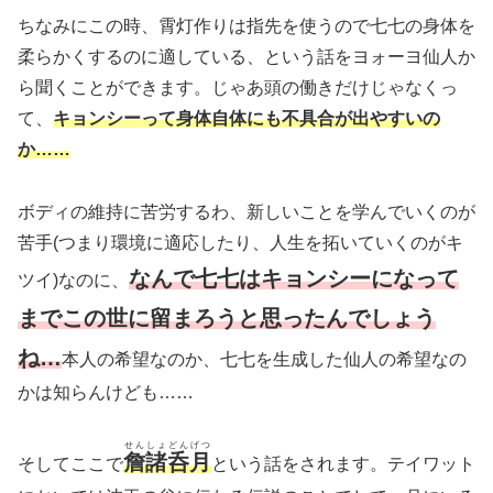
ちなみにこの時、霄灯作りは指先を使うので七七の身体を
柔らかくするのに適している、という話をヨォーヨ仙人か
ら聞くことができます。じゃあ頭の働きだけじゃなくっ
て、
キョンシーって身体自体にも不具合が出やすいの
か……
ボディの維持に苦労するわ、新しいことを学んでいくのが
苦手
(つまり環境に適応したり
、
人生を拓いていくのがキ
なんで七七はキョンシーになって
ツイ)
なのに、
までこの世に留まろうと思ったんでしょう
ね…
本人の希望なのか、七七を生成した仙人の希望なの
かは知らんけども……
せんしょどんげつ
詹諸呑月
そしてここで
という話をされます。テイワット