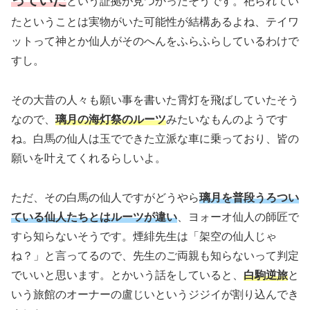
っていた
という証拠が見つかったそうです。祀られてい
たということは実物がいた可能性が結構あるよね、テイワ
ットって神とか仙人がそのへんをふらふらしているわけで
すし。
その大昔の人々も願い事を書いた霄灯を飛ばしていたそう
なので、
璃月の海灯祭のルーツ
みたいなもんのようです
ね。白馬の仙人は玉でできた立派な車に乗っており、皆の
願いを叶えてくれるらしいよ。
ただ、その白馬の仙人ですがどうやら
璃月を普段うろつい
ている仙人たちとはルーツが違い
、ヨォーオ仙人の師匠で
すら知らないそうです。煙緋先生は「架空の仙人じゃ
ね？」と言ってるので、先生のご両親も知らないって判定
でいいと思います。とかいう話をしていると、
白駒逆旅
と
いう旅館のオーナーの盧じいというジジイが割り込んでき