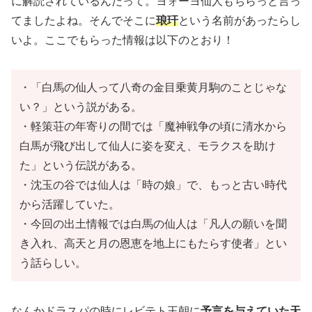
に解読されているんだって。ヨォーヨ仙人もちらっと言っ
てましたよね。そんでそこに
琅玕
という名前があったらし
いよ。ここでもらった情報は以下のとおり！
・「白馬の仙人って八奇の金目乗黄月駒のことじゃな
い？」という説がある。
・軽策荘の年寄りの間では「魔神戦争の頃に清水から
白馬が飛び出して仙人に姿を変え、モラクスを助け
た」という伝説がある。
・沈玉の谷では仙人は「時の娘」で、もっと古い時代
から活躍していた。
・今回の出土情報では白馬の仙人は「凡人の願いを聞
き入れ、高天と月の恩恵を地上にもたらす使者」とい
う話らしい。
なんかドラスパの時にレビテト王朝に
予言を与えていた天