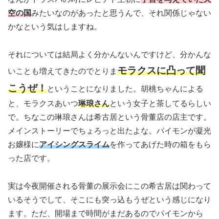
空の国
みたいなのがあったと思うんで、それ関係じゃない
かなという気はしますね。
それについては結局よく分かんないんですけど、分かんな
モラクスに凸って聞
いことも増えてきたのでとりま
こうぜ！
ということになりました。胡桃ちゃんによる
と、モラクスあいつ
琳琅さん
という女子と茶してるらしい
で。ちなこの琳琅さんは希古居という骨董店の店主です。
メインストーリーでちょろっと出たよな。パイモンが凝光
お嬢様に
アイシングスライム
を作ってあげた時の箱をもら
った店です。
実は今夜開催される骨董の展示会にこの希古居は関わって
いるそうでして、そこにも突っ込もうぜという感じになり
ます。ただ、開場まで時間がまだあるのでパイモンから