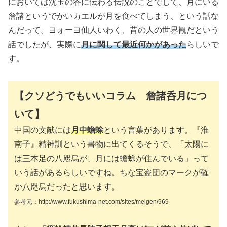
においては沈玉の谷に伝わる伝説のことでして、月にいる
詹諸というでかいカエルが月を食べてしまう、という話な
んだって。ヨォーヨ仙人いわく、昔の人の世界観だという
話でしたが、実際に
月に関して最近何かがあった
らしいで
す。
【クソどうでもいいコラム 詹諸呑月につ
いて】
中国の文献には
月中蟾蜍
という言葉があります。『淮
南子』精神訓という書物に出てくるそうで、「太陽に
は三本足の八咫烏が、月には蟾蜍が住んでいる」って
いう話があるらしいですね。ちな宝盗団のマークが確
か八咫烏だったと思います。
参考元：http://www.fukushima-net.com/sites/meigen/969