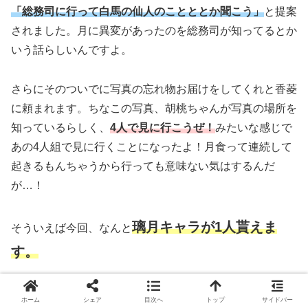
「総務司に行って白馬の仙人のことととか聞こう」
と提案
されました。月に異変があったのを総務司が知ってるとか
いう話らしいんですよ。
さらにそのついでに写真の忘れ物お届けをしてくれと香菱
に頼まれます。ちなこの写真、胡桃ちゃんが写真の場所を
知っているらしく、
4人で見に行こうぜ！
みたいな感じで
あの4人組で見に行くことになったよ！月食って連続して
起きるもんちゃうから行っても意味ない気はするんだ
が…！
璃月キャラが1人貰えま
そういえば今回、なんと
す。
ホーム
シェア
目次へ
トップ
サイドバー