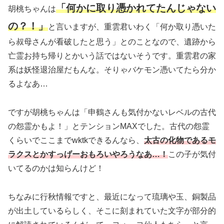
「何かに取り憑かれてたんじゃない
胡桃ちゃんは
の？！」
と言いますが、重雲君いわく「何か取り憑いた
ら叔母さんが看破したと思う」とのことなので、遺跡から
亡霊お持ち帰りとかいう話ではないそうです。重雲君の家
系は妖怪退治屋だもんな。そりゃバケモン憑いてたら分か
るよなあ…
ですが胡桃ちゃんは「申鶴さんも気付かないレベルの古代
の怨霊かもよ！」とテンションMAXでした。古代の怨霊
くらいでここまでwktkできるんなら、
太古の化物であるモ
ラクスとかすっげーおもろいやろうなあ…！
この子が気付
いてるのかは知らんけど！
ちなみに行秋情報ですと、最近になって琉璃や玉、銅製品
が出土しているらしく、そこに刻まれていた文字が部分的