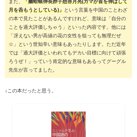
また、
「癩蛤蟆伸長脖子想吞月亮
(ガマが首を伸ばして
月を呑もうとしている)
」
という言葉を中国のことわざ
の本で見たことがあるんですけれど、意味は「自分の
ことを過大評価しちゃう」といった内容です。他には
「冴えない男が高値の花の女性を狙っても無理だぜ
☆」という世知辛い意味もあったりします。ただ近年
では「過大評価といわれてもデカい目標に向けて頑張
ろうぜ！」っていう肯定的な意味もあるってグーグル
先生が言ってました。
↓この本だったと思う。