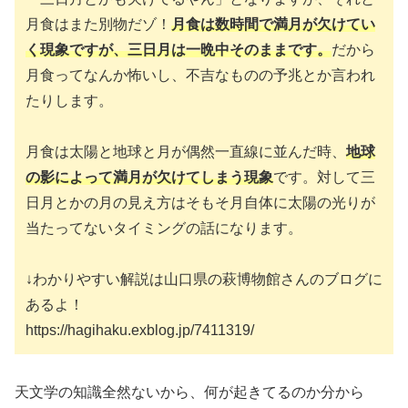
月食はまた別物だゾ！
月食は数時間で満月が欠けてい
く現象ですが、三日月は一晩中そのままです。
だから
月食ってなんか怖いし、不吉なものの予兆とか言われ
たりします。
月食は太陽と地球と月が偶然一直線に並んだ時、
地球
の影によって満月が欠けてしまう現象
です。対して三
日月とかの月の見え方はそもそ月自体に太陽の光りが
当たってないタイミングの話になります。
↓わかりやすい解説は山口県の萩博物館さんのブログに
あるよ！
https://hagihaku.exblog.jp/7411319/
天文学の知識全然ないから、何が起きてるのか分から