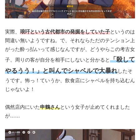
実際、
琅玕という古代都市の発掘をしていた子
というのは
間違い無いようですね。で、それならただのテンション上
がった酔っ払いって感じなんですが、どうやらこの考古女
「殺して
子、周りの客が自分を相手にしないと分かると
やるうう！」と叫んでシャベルで大暴れ
したそ
うです。怖っ！ていうか、飲食店にシャベルを持ち込むん
じゃないよ！
偶然店内にいた
申鶴さん
という女子が止めてくれました
が……