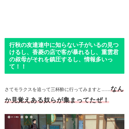
行秋の友達連中に知らない子がいるの見つ
けるし、香菱の店で客が暴れるし、重雲君
の叔母がそれを鎮圧するし、情報多いっ
て！！
なん
さてモラクスを追って三杯酔に行ってみますと……
か見覚えある奴らが集まってたぜ！