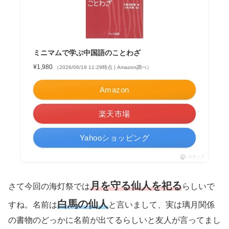
ミニマムで学ぶ中国語のことわざ
¥1,980
（2026/06/19 11:29時点 | Amazon調べ）
Amazon
楽天市場
Yahooショッピング
ポチップ
月を守る仙人を祀る
さて今回の海灯祭では
らしいで
白馬の仙人
すね。名前は
と言いまして、実は璃月関係
の書物のどっかに名前が出てるらしいと友人が言ってまし