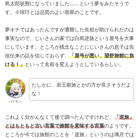
島太郎状態になっていました……という夢をみたそうで
す。
※琅玕とは品質のよい翡翠のことです。
夢オチではあったんですが遭難した先祖が助けられたのは
事実なので、じいさんの家では白馬逆旅という屋号を大事
にしています。ところが残念なことにじいさんの息子は先
祖伝来の話を信じておらず、
「屋号が悪い、望舒旅館に負
ける！」
といって名前を変えようとしているらしい。
たしかに、岩王順旅とかの方が良さそうだよ
な！
パイモン
これよく分かんなくて後で調べたんですけれど、
「逆旅」
とはもともと古い言葉で旅館を意味する言葉
のようです。
ところが今では旅館のことを「逆旅」というのは璃月では