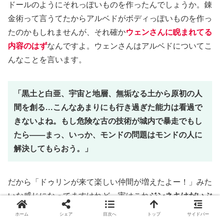
ドールのようにそれっぽいものを作ったんでしょうか。錬
金術って言うてたからアルベドがボディっぽいものを作っ
たのかもしれませんが、それ確か
ウェンさんに睨まれてる
内容のはず
なんですよ。ウェンさんはアルベドについてこ
んなことを言います。
「黒土と白亜、宇宙と地層、無垢なる土から原初の人
間を創る…こんなあまりにも行き過ぎた能力は看過で
きないよね。もし危険な古の技術が城内で暴走でもし
たら――まっ、いっか、モンドの問題はモンドの人に
解決してもらおう。」
だから「ドゥリンが来て楽しい仲間が増えたよー！」みた
いな感じになってますけれど、実はこれ
ジンネキはだいぶ
危ないことに頭を突っ込んでしまったんじゃないのか
って
ホーム
シェア
目次へ
トップ
サイドバー