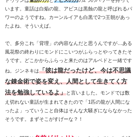
ドゥリンは
童話の力
と
アビスの力
の2つのパワーを持って
います。童話は白焔の龍、アビスは黒蝕の龍と呼ばれるパ
ワーのようですね。カーンルイアも白黒で2つ王朝があっ
たよね、そういえば。
で、多分これ「背理」の内容なんだと思うんですが…ある
風花祭の終わりにモンドにこいつがふらっとやってきたそ
うです。どこかからふらっと来たのはアルベドと一緒です
「彼は龍だったけど、今は不思議
ね。ジンネキは
な錬金術で姿を変え、人間として生きてく方
法を勉強しているよ」
と言いました。モンドでは数
え切れない童話が生まれてきたので「1匹の龍が人間にな
ったよ」っていうこと自体はそんな大騒ぎにならなかった
そうです。まずそこがすげーな？！