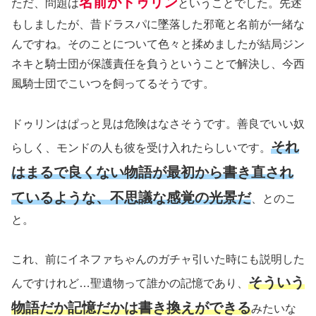
名前がドゥリン
ただ、問題は
ということでした。先述
もしましたが、昔ドラスパに墜落した邪竜と名前が一緒な
んですね。そのことについて色々と揉めましたが結局ジン
ネキと騎士団が保護責任を負うということで解決し、今西
風騎士団でこいつを飼ってるそうです。
ドゥリンはぱっと見は危険はなさそうです。善良でいい奴
それ
らしく、モンドの人も彼を受け入れたらしいです。
はまるで良くない物語が最初から書き直され
ているような、不思議な感覚の光景だ
、とのこ
と。
これ、前にイネファちゃんのガチャ引いた時にも説明した
そういう
んですけれど…聖遺物って誰かの記憶であり、
物語だか記憶だかは書き換えができる
みたいな