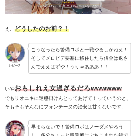
どうしたのお前？！
え、
こうなったら警備ロボと一戦やるしかねえ！
そしてメロピデ要塞に移住したら借金は返さ
レピーヌ
んでええはずや！うりゃあああ！！
おもしれえ女過ぎるだろwwwwww
いや
でもリオニキに迷惑掛けんとってあげて！っていうのと、
そもそもそんなにフォンテーヌの治安は甘くないです。
早まらないで！警備ロボはノーダメやろう
し、多分ちょっと留置所にぶちこまれた後で