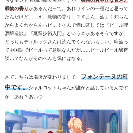
ちなモンド名物の蒲公英酒ですが、
独特の爽やかな甘さと
穀物の香り
があるんだって。あれワインの一種だと思って
たんだけど……え、穀物の香り…？すまん、酒よく知らん
からよくわからんっピ…！そんで酒に関しては『ビール啤
酒醸造談』『蒸留技術入門』という本があるそうですが、
どっちもディルックさんは読んでくれないらしい。啤酒っ
て中国語でビールって意味なんだが……ビールビール醸造
談…？なんかそのへんも気にはなる。
フォンテーヌの町
さてこちらは場所が変わりまして、
中です。
シャルロットちゃんが誰かと話しているんです
が…あれ？あいつ……