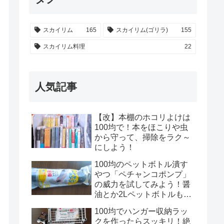
スカイリム
165
スカイリム(ゴリラ)
155
スカイリム料理
22
人気記事
【改】本棚のホコリよけは
100均で！本をほこりや虫
から守って、掃除をラク～
にしよう！
100均のペットボトル潰す
やつ「ペチャンコポンプ」
の威力を試してみよう！醤
油とか2Lペットボトルもい
けるのかな？！
100均でハンガー収納ラッ
クを作ったらスッキリ！絶