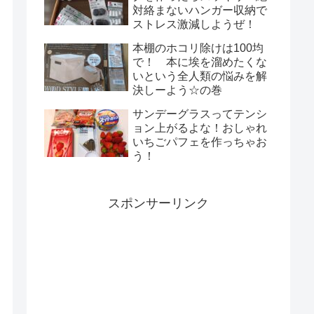
対絡まないハンガー収納で
ストレス激減しようぜ！
本棚のホコリ除けは100均
で！ 本に埃を溜めたくな
いという全人類の悩みを解
決しーよう☆の巻
サンデーグラスってテンシ
ョン上がるよな！おしゃれ
いちごパフェを作っちゃお
う！
スポンサーリンク