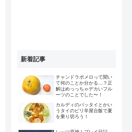
新着記事
チャンドラポメロって聞い
て何のことか分かる…？正
解はめっっちゃデカいフル
ーツのことでした〜！
カルディのパッタイとかい
うタイのピリ辛屋台飯で夏
を乗り切ろう！
レッツ原神！プレイ日記