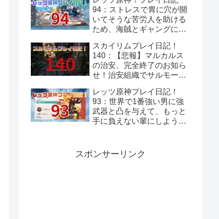
94：ストレスで胃に穴が開
いてそうな苦労人を助ける
ため、海賊とギャングに話
をつけてきてあげよう！岩
スカイリムプレイ日記！
と岩礁の邂逅！
140：【悲報】マルカルス
の治安、完全終了のお知ら
せ！治安組織でサルモール
が1番マシってことあるん
レッツ原神プレイ日記！
だ～
93：世界で1番強い男に強
武器と凸を与えて、もっと
手に負えない輩にしよう！
モンド集録祈願『暁風の
詩』！
スポンサーリンク