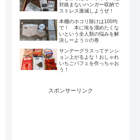
対絡まないハンガー収納で
ストレス激減しようぜ！
本棚のホコリ除けは100均
で！ 本に埃を溜めたくな
いという全人類の悩みを解
決しーよう☆の巻
サンデーグラスってテンシ
ョン上がるよな！おしゃれ
いちごパフェを作っちゃお
う！
スポンサーリンク