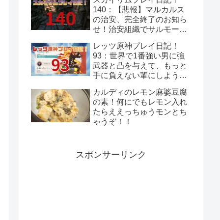
と岩礁の邂逅！
140：【悲報】マルカルス
の治安、完全終了のお知ら
せ！治安組織でサルモール
が1番マシってことあるん
レッツ原神プレイ日記！
だ～
93：世界で1番強い男に強
武器と凸を与えて、もっと
手に負えない輩にしよう！
モンド集録祈願『暁風の
カルディのレモン麻婆豆腐
詩』！
の素！何にでもレモン入れ
たらええっちゅうモンとち
ゃうぞ！！
スポンサーリンク