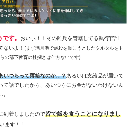
うです。
おいぃ！！その雑兵を管轄してる執行官誰
てないよ！
(まず璃月港で虐殺を働こうとしたタルタルをト
らの部下教育の杜撰さは仕方ないです)
あいつらって薄給なのか…？
あるいは支給品が届いて
って話でしたから、あいつらにお金がないわけないん
…。
皆で飯を食うことになりまし
に到着しましたので
います！！