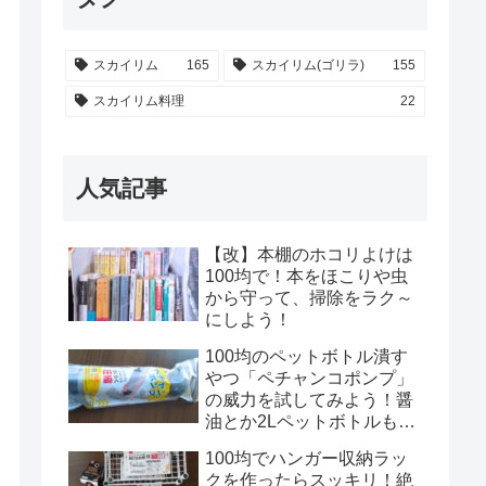
スカイリム
165
スカイリム(ゴリラ)
155
スカイリム料理
22
人気記事
【改】本棚のホコリよけは
100均で！本をほこりや虫
から守って、掃除をラク～
にしよう！
100均のペットボトル潰す
やつ「ペチャンコポンプ」
の威力を試してみよう！醤
油とか2Lペットボトルもい
けるのかな？！
100均でハンガー収納ラッ
クを作ったらスッキリ！絶