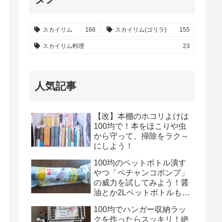
スカイリム
166
スカイリム(ゴリラ)
155
スカイリム料理
23
人気記事
【改】本棚のホコリよけは
100均で！本をほこりや虫
から守って、掃除をラク～
にしよう！
100均のペットボトル潰す
やつ「ペチャンコポンプ」
の威力を試してみよう！醤
油とか2Lペットボトルもい
けるのかな？！
100均でハンガー収納ラッ
クを作ったらスッキリ！絶