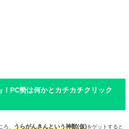
ぉ！PC勢は何かとカチカチクリック
うらがんきんという神獣(仮)
ころ、
をゲットすると