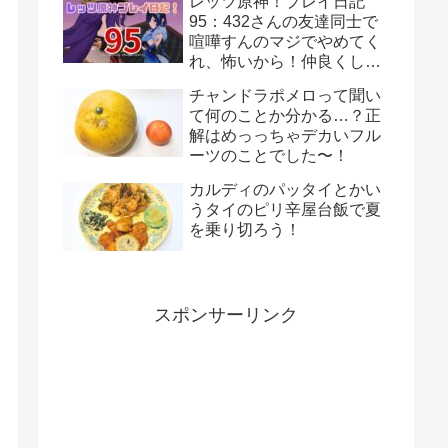
レッツ原神！プレイ日記
な…！
95：432さんの友達同士で
喧嘩すんのマジでやめてく
れ、怖いから！仲良くして
くれ、頼むから！
チャンドラポメロって聞い
て何のことか分かる…？正
解はめっっちゃデカいフル
ーツのことでした〜！
カルディのパッタイとかい
うタイのピリ辛屋台飯で夏
を乗り切ろう！
スポンサーリンク