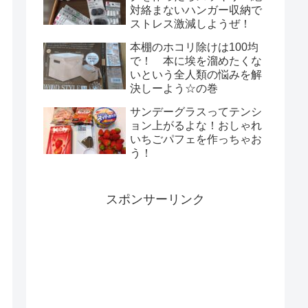
対絡まないハンガー収納で
ストレス激減しようぜ！
本棚のホコリ除けは100均
で！ 本に埃を溜めたくな
いという全人類の悩みを解
決しーよう☆の巻
サンデーグラスってテンシ
ョン上がるよな！おしゃれ
いちごパフェを作っちゃお
う！
スポンサーリンク