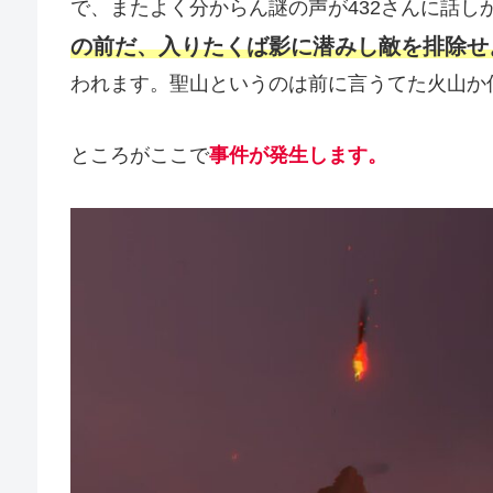
で、またよく分からん謎の声が432さんに話し
の前だ、入りたくば影に潜みし敵を排除せ
われます。聖山というのは前に言うてた火山か
ところがここで
事件が発生します。