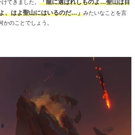
「龍に選ばれしものよ…聖山は目
かけてきました。
よ、はよ聖山にはいるのだ…」
みたいなことを言
何かのことでしょう。