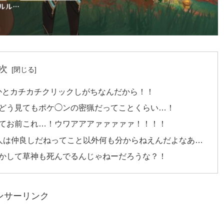
次
かとカチカチクリックしがちなんだから！！
どう見てもポケ◯ンの密猟だってことくらい…！
てお前これ…！ウワアアアァァァァァ！！！！
人は仲良しだねってこと以外何も分からねえんだよなあ…
かして草神も死んでるんじゃねーだろうな？！
ンサーリンク