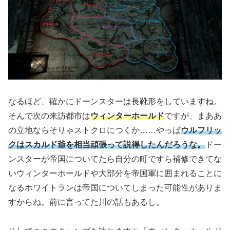
なるほど、確かにドーンスターは長靴形をしていますね。
そんで次の来訪都市は
ウィンターホールド
ですが、まああ
の立地ならそりゃストクロにつくか……やっぱ
ウルフリッ
クはスカルド爺を相当頑張って説得したんだろうな。
ドー
ンスターが帝国についてたら自分の町ですら補修できてな
いウィンターホールドや大部分を帝国軍に囲まれることに
なるホワイトランは帝国についてしまった可能性がありま
すからね。前に言ってた川の話もあるし。