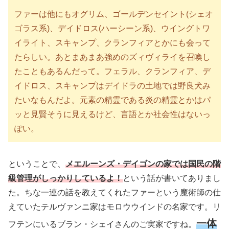
ファーは他にもオグリム、ゴールデンセイント
(シェオ
ゴラス系)
、デイドロス
(ハーシーン系)
、ウイングトワ
イライト、スキャンプ、クランフィアとかにも会って
たらしい。あとまあまあ強めのズィヴィライを召喚し
たこともあるんだって。フェラル、クランフィア、デ
イドロス、スキャンプはデイドラの土地では野良犬み
たいなもんだよ。元素の精霊である炎の精霊とかはパ
ッと見賢そうに見えるけど、言語とか社会性はないっ
ぽい。
ということで、
メエルーンズ・デイゴンの家では国民の階
級管理がしっかりしているよ！
という話が書いてありまし
た。ちな一連の話を教えてくれたファーという魔術師の仕
えていたテルヴァンニ家はモロウウインドの名家です。リ
一体
フテンにいるブラン・シェイさんのご実家ですね。