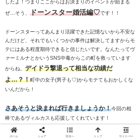
したよ！つまりここからはお決まりのイベントが始まる
ドーンスター婚活編♡
ぜ…そう、
です！！
ドーンスターってあんまり活躍できた記憶ないから不安な
んだけど、それでもいくつかの事件は解決してますからモ
テにはある程度期待できると信じたいです。なんたってヴ
ァーミルナとかいうSNS中毒からこの町を救っています
デイドラ撃退って相当な功績だ
からね。
よ…？！
町中の女子
(男子も♡)
からモテてもおかしくな
いんだから！
さあそうと決まれば行きましょうか！
今回の相
棒であるヴィルカスも応援してくれています！
ホーム
シェア
目次へ
トップ
サイドバー