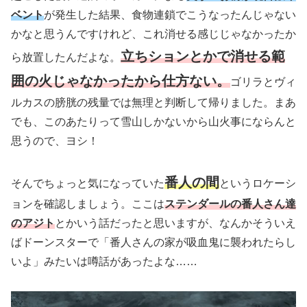
ベント
が発生した結果、食物連鎖でこうなったんじゃない
かなと思うんですけれど、これ消せる感じじゃなかったか
立ちションとかで消せる範
ら放置したんだよな。
囲の火じゃなかったから仕方ない。
ゴリラとヴィ
ルカスの膀胱の残量では無理と判断して帰りました。まあ
でも、このあたりって雪山しかないから山火事にならんと
思うので、ヨシ！
番人の間
そんでちょっと気になっていた
というロケーシ
ョンを確認しましょう。ここは
ステンダールの番人さん達
のアジト
とかいう話だったと思いますが、なんかそういえ
ばドーンスターで「番人さんの家が吸血鬼に襲われたらし
いよ」みたいは噂話があったよな……