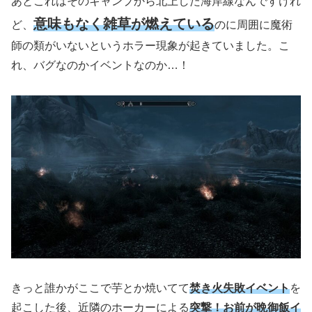
あとこれはそのキャンプから北上した海岸線なんですけれ
意味もなく雑草が燃えている
ど、
のに周囲に魔術
師の類がいないというホラー現象が起きていました。こ
れ、バグなのかイベントなのか…！
きっと誰かがここで芋とか焼いてて
焚き火失敗イベント
を
起こした後、近隣のホーカーによる
突撃！お前が晩御飯イ