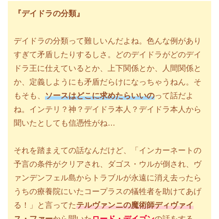
『デイドラの分類』
デイドラの分類って難しいんだよね。色んな例があり
すぎて矛盾したりするしさ。どのデイドラがどのデイ
ドラ王に仕えているとか、上下関係とか、人間関係と
か、定義しようにも矛盾だらけになっちゃうねん。そ
もそも、
ソースはどこに求めたらいいの
って話だよ
ね。インテリ？神？デイドラ本人？デイドラ本人から
聞いたとしても信憑性がね…
それを踏まえての話なんだけど、「インカーネートの
予言の条件がクリアされ、ダゴス・ウルが倒され、ヴ
ァンデンフェル島からトラブルが永遠に消え去ったら
うちの療養院にいたコープラスの犠牲者を助けてあげ
る！」と言ってた
テルヴァンニの魔術師ディヴァイ
ス・ファー
から聞いた
ロード・デイゴン
の話をする