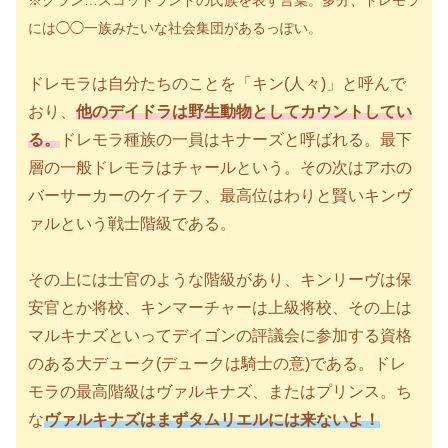
※クラン…スコットランドの氏族を表す言葉。多分、ドレモラ
には◯◯一族みたいな社会集団があるっぽい。
ドレモラは自分たちのことを「キン
(人々)
」と呼んで
おり、
他のデイドラは野生動物としてカウントしてい
る。
ドレモラ種族の一員はキナーズと呼ばれる。最下
層の一般ドレモラはチャールという。その次はアホの
バーサーカーのケイテフ、最高位はわりと賢いキンヴ
ァルという戦士階級である。
その上には士官のような階級があり、キンリーヴは保
安官とか将校、キンマーチャーは上級将校、その上は
マルキナズといってデイゴンの評議会に参加する資格
のある大デューク
(デュークは騎士の意)
である。ドレ
モラの最高階級はヴァルキナズ、またはプリンス。ち
な
ヴァルキナズはまずタムリエルには来ないよ！