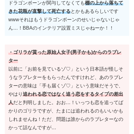
ドラゴンボーンが関与してなくても
棚の上から落ちて
きた花瓶が直撃して死亡する
とかもあるらしいです
wwwそれはもうドラゴンボーンのせいじゃないじゃ
ん…！BBAのインテリア設置ミスじゃねーか！！
・ゴリラが貰った原始人女子
(男子かも)
からのラブレ
ター
以前に「お前を見ているゾ♡」という日本語が怪しそ
うなラブレターをもらったんですけれど、あのラブレ
ターの意味は「手も届くゾ♡」という意味だそうで、
やはり
追われる恋ではなく追う恋をするタイプの差出
人
だと判明しました。おお…！いっつも恋を追ってば
かりのゴリラですが、たまには追われるのもいいかも
しれませんね！ただ、問題は誰からのラブレターなの
かって話なんですが…