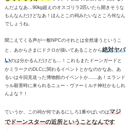
んだよなあ…90kg超えのオスゴリラ2匹いたら開きそうな
もんなんだけどなあ！ほんとこの祠みたいなところ何なん
でしょうね。
聞こえてくる声が一般NPCのそれとは全然違うというこ
絶対ヤバ
と、あからさまにドクロが描いてあることから
い
のは分かるんだけども…！これもまたドーンガードと
かミラークのDLCに関わるイベントとかなのかなあ。あ
るいは今回見送った博物館のイベントか……あ！エランド
ゥル殺害時に来られるニュー・ヴァーミルナ神社かもしれ
んよな？！
マジ
ていうか、この祠が何であるにしろ1番やばいのは
でドーンスターの近所ということなんです