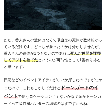
ただ、番人さんの遺体はなくて吸血鬼の死体が数体転がっ
ているだけです。どっちが勝ったのかは分かりませんが、
番人さんの遺体が1つもないのであれば
死んだ仲間を埋葬
してアジトを捨てた
というのが可能性として1番有り得る
と思います。
日記などのイベントアイテムがないか探したのですがなか
ドーンガードのイ
ったので、これもしかしてだけど
ベント
で使うロケーションじゃないかな？確かドーンガ
ードって吸血鬼ハンターの総称のはずですからね。