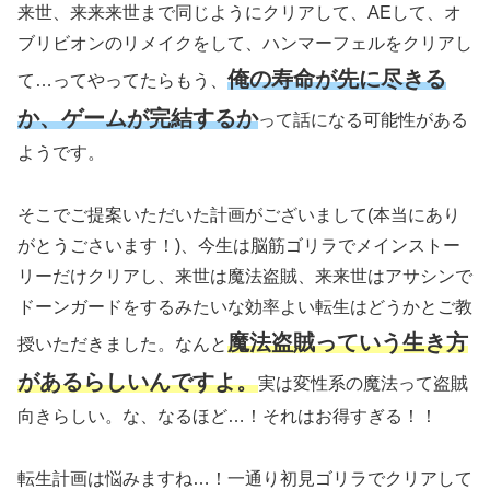
来世、来来来世まで同じようにクリアして、AEして、オ
ブリビオンのリメイクをして、ハンマーフェルをクリアし
俺の寿命が先に尽きる
て…ってやってたらもう、
か、ゲームが完結するか
って話になる可能性がある
ようです。
そこでご提案いただいた計画がございまして
(本当にあり
がとうごさいます！)
、今生は脳筋ゴリラでメインストー
リーだけクリアし、来世は魔法盗賊、来来世はアサシンで
ドーンガードをするみたいな効率よい転生はどうかとご教
魔法盗賊っていう生き方
授いただきました。なんと
があるらしいんですよ。
実は変性系の魔法って盗賊
向きらしい。な、なるほど…！それはお得すぎる！！
転生計画は悩みますね…！一通り初見ゴリラでクリアして