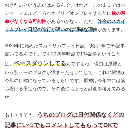
おきたいという思いはあるんですけれど、このままではハ
ンマーフェルどころかオブリビオンプレイする前に
俺の寿
命がなくなる可能性
があるのがな…。ただ、
昨今のスカイ
リムプレイ日記の進行が遅いのは明確な理由
があります。
2023年に始めたスカイリムプレイ日記、実は1年で65記事
書いてるんです。でも2026年時点で134記事ということ
ペースダウンしてる
は、
んですよね。理由は原神と
いう別ゲーのブログが溜まったせいでして、これの解消が
今年の目標になっているくらいです。原神は今年中には落
ち着ける予定なので、その後にちょっと計画を考えてみる
か……
うちのブログは日付関係なくどの
あ！そうそう、
記事にいつでもコメントしてもらってOKで