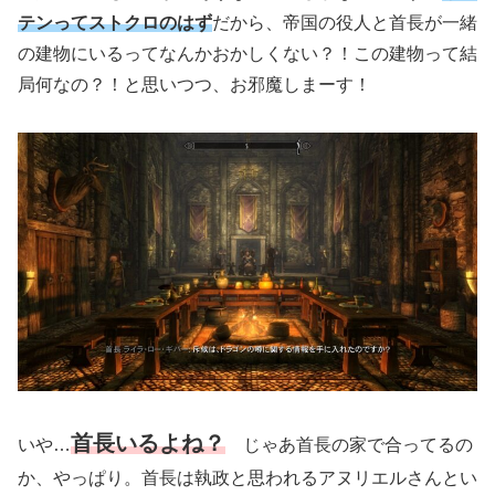
テンってストクロのはず
だから、帝国の役人と首長が一緒
の建物にいるってなんかおかしくない？！この建物って結
局何なの？！と思いつつ、お邪魔しまーす！
首長いるよね？
いや…
じゃあ首長の家で合ってるの
か、やっぱり。首長は執政と思われるアヌリエルさんとい