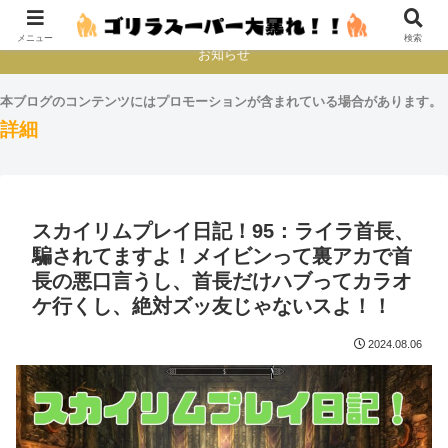
本とか映画とかゲームプレイとか
メニュー
検索
お知らせ
本ブログのコンテンツにはプロモーションが含まれている場合があります。
詳細
スカイリムプレイ日記！95：ライラ首長、
騙されてますよ！メイビンって裏アカで首
長の悪口言うし、首長だけハブってカラオ
ケ行くし、絶対ズッ友じゃないスよ！！
2024.08.06