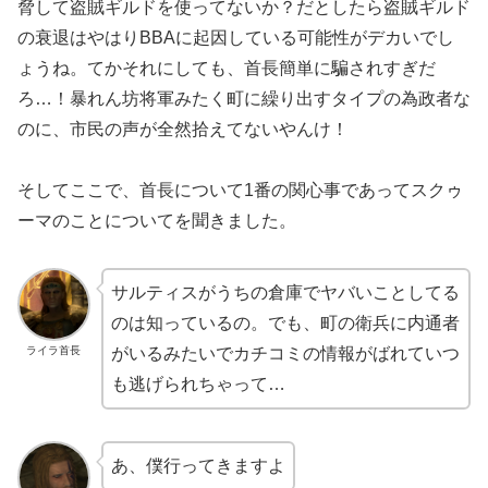
脅して盗賊ギルドを使ってないか？だとしたら盗賊ギルド
の衰退はやはりBBAに起因している可能性がデカいでし
ょうね。てかそれにしても、首長簡単に騙されすぎだ
ろ…！暴れん坊将軍みたく町に繰り出すタイプの為政者な
のに、市民の声が全然拾えてないやんけ！
そしてここで、首長について1番の関心事であってスクゥ
ーマのことについてを聞きました。
サルティスがうちの倉庫でヤバいことしてる
のは知っているの。でも、町の衛兵に内通者
ライラ首長
がいるみたいでカチコミの情報がばれていつ
も逃げられちゃって…
あ、僕行ってきますよ