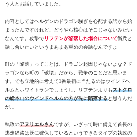
う人とお話していました。
内容としてはヘルゲンのドラゴン騒ぎを心配する話から始
まったんですけれど、どうやら核心はそこじゃないみたい
なんです。攻撃で
リフテンが陥落した場合について
衛兵と
話し合いたいというまあまあ重めの会話なんですよ。
町の「陥落」ってことは、ドラゴン起因じゃないよな？ド
ラゴンなら町の「破壊」だから、戦争のことだと思いま
す。でも立地的に考えて1番最初に当たるのはウインドヘ
ルムとホワイトランでしょうし、リフテンよりも
ストクロ
の総本山のウインドヘルムの方が先に陥落する
と思うんだ
が…
執政の
アヌリエルさん
ですが、いざって時に備えて首長の
逃走経路は既に確保しているというできるタイプの執政の