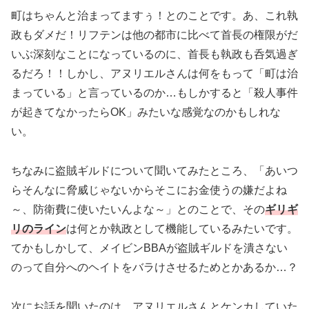
町はちゃんと治まってますぅ！とのことです。あ、これ執
政もダメだ！リフテンは他の都市に比べて首長の権限がだ
いぶ深刻なことになっているのに、首長も執政も呑気過ぎ
るだろ！！しかし、アヌリエルさんは何をもって「町は治
まっている」と言っているのか…もしかすると「殺人事件
が起きてなかったらOK」みたいな感覚なのかもしれな
い。
ちなみに盗賊ギルドについて聞いてみたところ、「あいつ
らそんなに脅威じゃないからそこにお金使うの嫌だよね
～、防衛費に使いたいんよな～」とのことで、その
ギリギ
リのライン
は何とか執政として機能しているみたいです。
てかもしかして、メイビンBBAが盗賊ギルドを潰さない
のって自分へのヘイトをバラけさせるためとかあるか…？
次にお話を聞いたのは、アヌリエルさんとケンカしていた