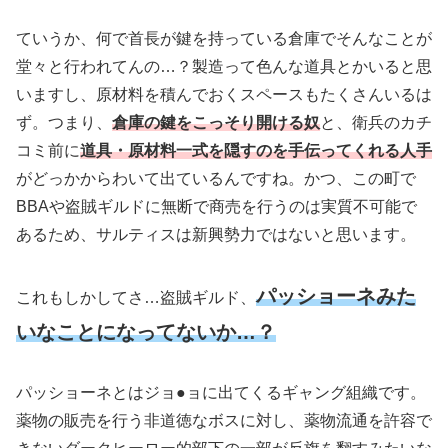
ていうか、何で首長が鍵を持っている倉庫でそんなことが
堂々と行われてんの…？製造って色んな道具とかいると思
いますし、原材料を積んでおくスペースもたくさんいるは
ず。つまり、
倉庫の鍵をこっそり開ける奴
と、衛兵のカチ
コミ前に
道具・原材料一式を隠すのを手伝ってくれる人手
がどっかからわいて出ているんですね。かつ、この町で
BBAや盗賊ギルドに無断で商売を行うのは実質不可能で
あるため、サルティスは新興勢力ではないと思います。
パッショーネみた
これもしかしてさ…盗賊ギルド、
いなことになってないか…？
パッショーネとはジョ●ョに出てくるギャング組織です。
薬物の販売を行う非道徳なボスに対し、薬物流通を許容で