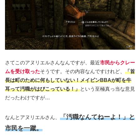
さてこのアヌリエルさんなんですが、最近
市民からクレー
ムを受け取った
そうです。その内容なんですけれど、
「首
長は町のために何もしていない！メイビンBBAが町を牛
耳って汚職がはびこっている！」
という至極真っ当な意見
だったわけですが…
「汚職なんてねーよ！」と
なんとアヌリエルさん、
市民を一蹴。