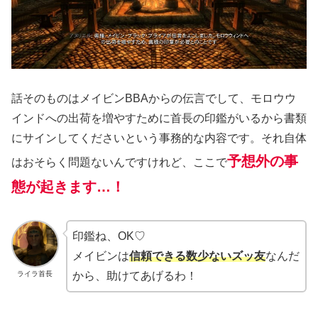
話そのものはメイビンBBAからの伝言でして、モロウウ
インドへの出荷を増やすために首長の印鑑がいるから書類
にサインしてくださいという事務的な内容です。それ自体
予想外の事
はおそらく問題ないんですけれど、ここで
態が起きます…！
印鑑ね、OK♡
メイビンは
信頼できる数少ないズッ友
なんだ
ライラ首長
から、助けてあげるわ！