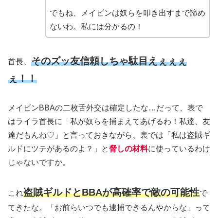
でもね、メイビンは奴らを叩き出すまで諦め
ないわ。私には分かるの！
そのズッ友信頼しちゃ駄目えぇぇぇ
首長、
ぇ！！
メイビンBBAの二枚舌外交は確定したな…だって、表で
はライラ首長に「私が奴らを捕まえてあげるわ！私達、友
達だもんね♡」と言っておきながら、裏では「私は盗賊ギ
ルドにツテがあるのよ？」と
脅しの材料
に使っているわけ
じゃないですか。
盗賊ギルドとBBAが高確率で敵の可能性
これ
で
てきたな。「お前らいつでも逮捕できるんやからな」って