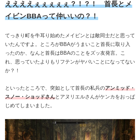
ええええぇぇぇぇぇ？！？！ 首長とメ
イビンBBAって仲いいの？！
てっきり町を牛耳り始めたメイビンとは敵同士だと思って
いたんですよ。ところがBBAがうまいこと首長に取り入
ったのか、なんと首長はBBAのことをズッ友発言。こ
れ、思っていたよりもリフテンがヤバいことになってない
か？！
といったところで、突如として首長の私兵の
アンミッド・
スノー・ショッドさん
とアヌリエルさんがケンカをおっぱ
じめてしまいました。