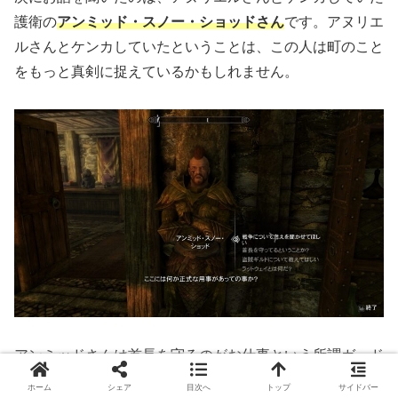
護衛の
アンミッド・スノー・ショッドさん
です。アヌリエ
ルさんとケンカしていたということは、この人は町のこと
をもっと真剣に捉えているかもしれません。
アンミッドさんは首長を守るのがお仕事という所謂ガード
首長の
マン的な人のようです。ところが、今まで何度も
ホーム
シェア
目次へ
トップ
サイドバー