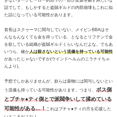
きないダークヒーロー的部下の一部が反旗を翻すみたいな
話でして、もしかすると盗賊ギルドの内部崩壊もこれに似
た話になっている可能性があります。
首長はスクゥーマに関与していない、メイビンBBAはそ
んなもんなくても金を持っている、となるとリフテンで金
を欲している組織が盗賊ギルドくらいなんだよな。でもあ
いつら、確か
人は殺さないという流儀を持っている可能性
があったじゃないですか
(ウインドヘルムのニラナイちゃ
んより)。
予想でしかありませんが、奴らは薬物には関与しないとい
ボス側
う流儀も持っている可能性があります。つまり、
とブチャ●ティ側とで派閥争いして揉めている
可能性がある…！
これはブチャ●ティの方を応援した
いところだよな！