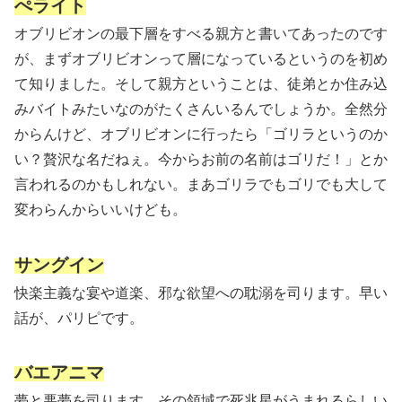
ぺライト
オブリビオンの最下層をすべる親方と書いてあったのです
が、まずオブリビオンって層になっているというのを初め
て知りました。そして親方ということは、徒弟とか住み込
みバイトみたいなのがたくさんいるんでしょうか。全然分
からんけど、オブリビオンに行ったら「ゴリラというのか
い？贅沢な名だねぇ。今からお前の名前はゴリだ！」とか
言われるのかもしれない。まあゴリラでもゴリでも大して
変わらんからいいけども。
サングイン
快楽主義な宴や道楽、邪な欲望への耽溺を司ります。早い
話が、パリピです。
バエアニマ
夢と悪夢を司ります。その領域で死兆星がうまれるらしい