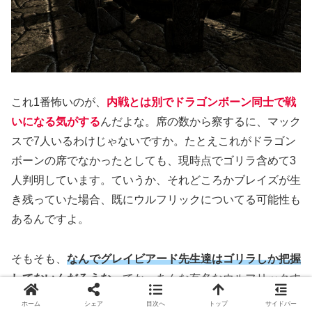
これ1番怖いのが、
内戦とは別でドラゴンボーン同士で戦
いになる気がする
んだよな。席の数から察するに、マック
スで7人いるわけじゃないですか。たとえこれがドラゴン
ボーンの席でなかったとしても、現時点でゴリラ含めて3
人判明しています。ていうか、それどころかブレイズが生
き残っていた場合、既にウルフリックについてる可能性も
あるんですよ。
そもそも、
なんで
グレイビアード先生達はゴリラしか把握
してないんだろうな。
てか、あんな有名なウルフリックす
ら把握できてないのもおかしいとは思うんですけれど…う
ホーム
シェア
目次へ
トップ
サイドバー