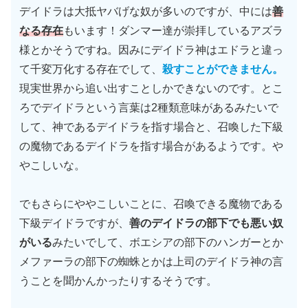
デイドラは大抵ヤバげな奴が多いのですが、中には
善
なる存在
もいます！ダンマー達が崇拝しているアズラ
様とかそうですね。因みにデイドラ神はエドラと違っ
て千変万化する存在でして、
殺すことができません。
現実世界から追い出すことしかできないのです。とこ
ろでデイドラという言葉は2種類意味があるみたいで
して、神であるデイドラを指す場合と、召喚した下級
の魔物であるデイドラを指す場合があるようです。や
やこしいな。
でもさらにややこしいことに、召喚できる魔物である
下級デイドラですが、
善のデイドラの部下でも悪い奴
がいる
みたいでして、ボエシアの部下のハンガーとか
メファーラの部下の蜘蛛とかは上司のデイドラ神の言
うことを聞かんかったりするそうです。