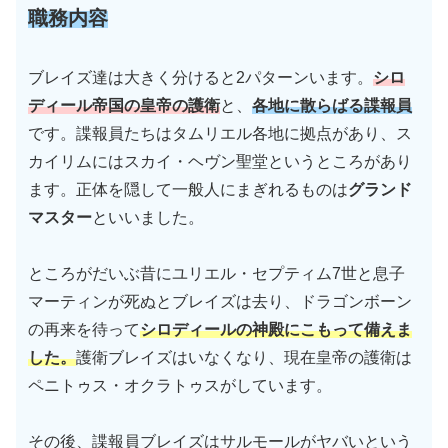
職務内容
ブレイズ達は大きく分けると2パターンいます。
シロ
ディール帝国の皇帝の護衛
と、
各地に散らばる諜報員
です。諜報員たちはタムリエル各地に拠点があり、ス
カイリムにはスカイ・ヘヴン聖堂というところがあり
ます。正体を隠して一般人にまぎれるものは
グランド
マスター
といいました。
ところがだいぶ昔にユリエル・セプティム7世と息子
マーティンが死ぬとブレイズは去り、ドラゴンボーン
の再来を待って
シロディールの神殿にこもって備えま
した。
護衛ブレイズはいなくなり、現在皇帝の護衛は
ペニトゥス・オクラトゥスがしています。
その後、諜報員ブレイズはサルモールがヤバいという