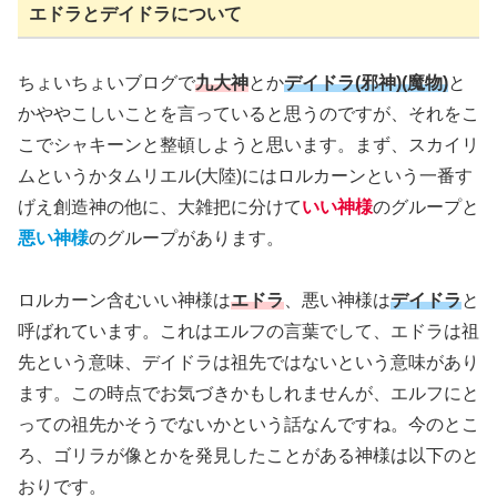
エドラとデイドラについて
ちょいちょいブログで
九大神
とか
デイドラ
(邪神)(魔物)
と
かややこしいことを言っていると思うのですが、それをこ
こでシャキーンと整頓しようと思います。まず、スカイリ
ムというかタムリエル
(大陸)
にはロルカーンという一番す
げえ創造神の他に、大雑把に分けて
いい神様
のグループと
悪い神様
のグループがあります。
ロルカーン含むいい神様は
エドラ
、悪い神様は
デイドラ
と
呼ばれています。これはエルフの言葉でして、エドラは祖
先という意味、デイドラは祖先ではないという意味があり
ます。この時点でお気づきかもしれませんが、エルフにと
っての祖先かそうでないかという話なんですね。今のとこ
ろ、ゴリラが像とかを発見したことがある神様は以下のと
おりです。