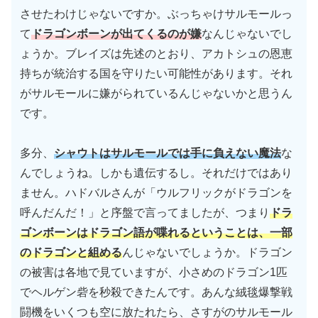
させたわけじゃないですか。ぶっちゃけサルモールっ
て
ドラゴンボーンが出てくるのが嫌
なんじゃないでし
ょうか。ブレイズは先述のとおり、アカトシュの恩恵
持ちが統治する国を守りたい可能性があります。それ
がサルモールに嫌がられているんじゃないかと思うん
です。
多分、
シャウトはサルモールでは手に負えない魔法
な
んでしょうね。しかも遺伝するし。それだけではあり
ません。ハドバルさんが「ウルフリックがドラゴンを
呼んだんだ！」と序盤で言ってましたが、つまり
ドラ
ゴンボーンはドラゴン語が喋れるということは、一部
のドラゴンと組める
んじゃないでしょうか。ドラゴン
の被害は各地で見ていますが、小さめのドラゴン1匹
でヘルゲン砦を秒殺できたんです。あんな絨毯爆撃戦
闘機をいくつも空に放たれたら、さすがのサルモール