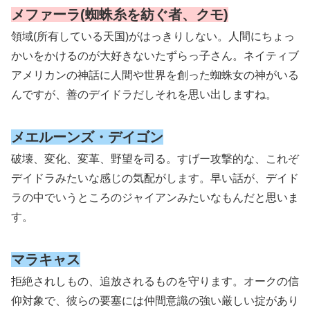
メファーラ(蜘蛛糸を紡ぐ者、クモ)
領域
(所有している天国)
がはっきりしない。人間にちょっ
かいをかけるのが大好きないたずらっ子さん。ネイティブ
アメリカンの神話に人間や世界を創った蜘蛛女の神がいる
んですが、善のデイドラだしそれを思い出しますね。
メエルーンズ・デイゴン
破壊、変化、変革、野望を司る。すげー攻撃的な、これぞ
デイドラみたいな感じの気配がします。早い話が、デイド
ラの中でいうところのジャイアンみたいなもんだと思いま
す。
マラキャス
拒絶されしもの、追放されるものを守ります。オークの信
仰対象で、彼らの要塞には仲間意識の強い厳しい掟があり