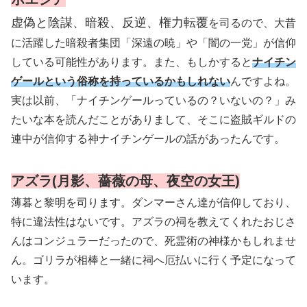
虚偽と陰謀、暗殺、反逆、権力転覆
を司るので、大昔
に活躍した暗殺者集団「深遠の暁」や「闇の一党」が信仰
している可能性があります。また、もしかすると
ナイチン
ゲールという俗称を持っているかもしれない
んですよね。
実は以前、「ナイチンゲールっているの？いないの？」み
たいな本を読んだことがありまして、そこに盗賊ギルドの
連中が信仰する神ナイチンゲールの話があったんです。
アズラ(月影、薔薇の母、夜空の女王)
薄暮と黎明を司ります。ダンマーさん達が信仰しており、
特に違法性はないです。アズラの祠を教えてくれたおじさ
んはコンジュラーだったので、死霊術の神様かもしれませ
ん。ゴリラが相棒と一緒に祠へ厄払いに行く予定になって
います。