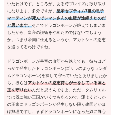
いたわけです。ところが、ある時ブレイズは散り散り
になります。多分ですが、
皇帝セプティム7世の息子
マーティンが死んでレマンさんの血脈が途絶えたのだ
と思います。
そこでドラゴンボーンが絶えてしまいま
したから、皇帝の護衛をやめたのではないでしょう
か。つまり帝国に仕えるというか、アカトシュの恩恵
を追ってるわけですね。
ドラゴンボーンが皇帝の血筋から絶えても、彼らはど
っかで発生したドラゴンボーン
(ゴリラのようなランダ
ムドラゴンボーン)
を探して守っていたとありましたか
ら、彼らは
アカトシュの恩恵持ちが王をしている国と
王を守りたい
んだと思うんですよ。ただ、タムリエル
では既に強い王国がいくつもあるので、運よくどっか
の王家にドラゴンボーンが発生しない限り建国とかほ
ぼ無理ですし、まずドラゴンボーンになった奴に野心