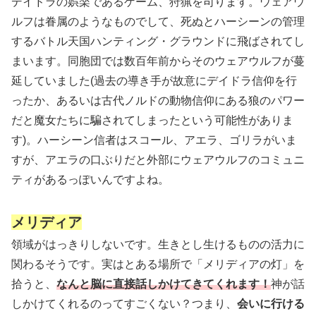
デイドラの娯楽であるゲーム、狩猟を司ります。ウェアウ
ルフは眷属のようなものでして、死ぬとハーシーンの管理
するバトル天国ハンティング・グラウンドに飛ばされてし
まいます。同胞団では数百年前からそのウェアウルフが蔓
延していました
(過去の導き手が故意にデイドラ信仰を行
ったか、あるいは古代ノルドの動物信仰にある狼のパワー
だと魔女たちに騙されてしまったという可能性がありま
す)
。ハーシーン信者はスコール、アエラ、ゴリラがいま
すが、アエラの口ぶりだと外部にウェアウルフのコミュニ
ティがあるっぽいんですよね。
メリディア
領域がはっきりしないです。生きとし生けるものの活力に
関わるそうです。実はとある場所で「メリディアの灯」を
拾うと、
なんと脳に直接話しかけてきてくれます！
神が話
しかけてくれるのってすごくない？つまり、
会いに行ける