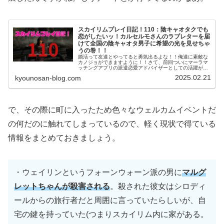
スカイリムプレイ日記！110：陰キャオタクでも
恋がしたいッ！カルセルモさんのラブレターを届
けて全国の陰キャオタ男子に希望の光を見せちゃ
うの巻！！
婚活って友達とやってると勇気出るよな！！俺達に素敵な
カノジョができますように！！さて、前回ついにマーラマ
ッチングアプリの派遣恋愛アドバイザーとしての活躍が認
められたものの、まだプレミアム会員にはなれなかったレ
2025.02.21
kyounosan-blog.com
ギュラー会員のゴリラですが…ファ…
で、その際に町に入ったため色々なウェルカムイベントだ
の何だのに触れてしまっているので、軽く現状で得ている
情報をまとめておきましょう。
・ウェイリンというフォーンウォーン派の男に
マルグ
レットちゃんが殺害される
。殺された彼女はシロディ
ールからの旅行者だと周囲に言っていたらしいが、自
宅の鍵を持っていた
(つまりスカイリム内に家がある。