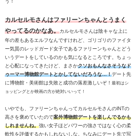
う！
カルセルモさんはファリーンちゃんとうまく
やってるのかなあ。
カルセルモさんは陰キャな上に
年の差もあるエルフなんですけれど、ゴリゴリのファイタ
ー気質のレッドガード女子であるファリーンちゃんとどう
いうデートをしているのかも気になるところです。ちょっ
と心配になってきたけど、まさか
クソおもんなさそうなド
ゥーマー博物館デートとかしてないだろうな…！
デート先
に博物館・美術館は失敗と成功の落差激しいぞ！
最初はシ
ョッピングとか映画の方が絶対いいって！
いやでも、ファリーンちゃんってカルセルモさんのINTの
高さを褒めていたので
案外博物館デートを楽しんでるかも
しれませんね。
強い女子ほどパワーの強さではなく心の柔
軟性を評価するかもしれないしな。ちなみにデート先で写