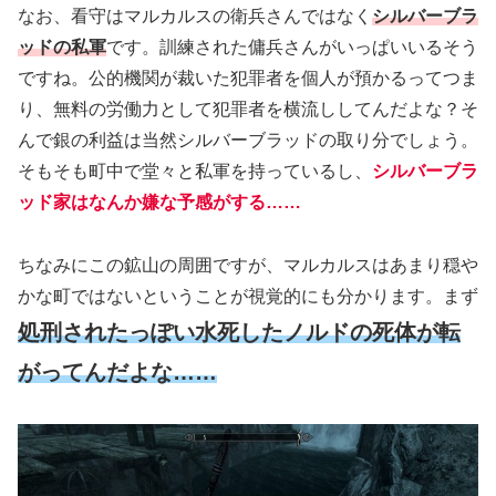
なお、看守はマルカルスの衛兵さんではなく
シルバーブラ
ッドの私軍
です。訓練された傭兵さんがいっぱいいるそう
ですね。公的機関が裁いた犯罪者を個人が預かるってつま
り、無料の労働力として犯罪者を横流ししてんだよな？そ
んで銀の利益は当然シルバーブラッドの取り分でしょう。
そもそも町中で堂々と私軍を持っているし、
シルバーブラ
ッド家はなんか嫌な予感がする……
ちなみにこの鉱山の周囲ですが、マルカルスはあまり穏や
かな町ではないということが視覚的にも分かります。まず
処刑されたっぽい水死したノルドの死体が転
がってんだよな……