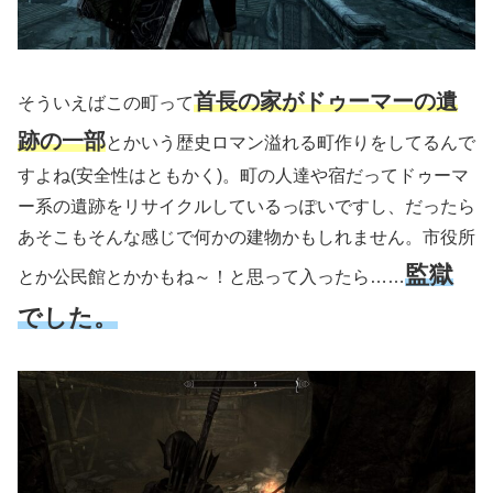
首長の家がドゥーマーの遺
そういえばこの町って
跡の一部
とかいう歴史ロマン溢れる町作りをしてるんで
すよね
(安全性はともかく)
。町の人達や宿だってドゥーマ
ー系の遺跡をリサイクルしているっぽいですし、だったら
あそこもそんな感じで何かの建物かもしれません。市役所
監獄
とか公民館とかかもね～！と思って入ったら……
でした。