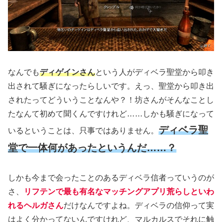
なんでも
ディゲインさん
という人がディベラ聖堂から叩き
出されて騒ぎになったらしいです。えっ、聖堂から叩き出
されたってどういうことなんや？！坊さんがそんなことし
たなんて初めて聞くんですけれど……しかも騒ぎになって
ディベラ聖
いるということは、只事ではありません。
堂で一体何があったというんだ……？
しかも今まで会ったことのあるディベラ信者っていうのが
さ、
リフテンで最も有名なマッチングアプリ荒らしといわ
れるヘルガさん
だけなんですよね。ディベラの信仰って実
はよく分かってないんですけれど、マルカルスでそれに触