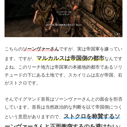
こちらの
ソーンヴァーさん
ですが、実は帝国軍を嫌ってい
マルカルスは帝国側の都市
ます。ですが、
なんです
よね。このリーチ地方は帝国軍の本拠地的都市であるソリ
チュードの下にある土地です。スカイリムは左が帝国、右
がストクロです。
そんでイグマンド首長はソーンヴァーさんとの面会を拒否
しています。首長は当然政治的な判断を以て帝国側につく
ストクロを称賛するソ
という意思がありますので、
ーンヴァーさんと正面衝突するのを避けたい
ん