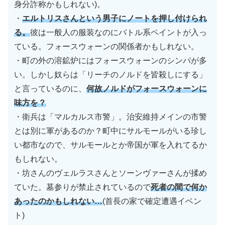
身分詐称かもしれない)
。
・
エルトリスさんという男子にノートを押し付けられ
る。
彼は一般人の服装なのにバトル系ペイントが入っ
ている。フォースウォーンの関係者かもしれない。
・町の外の溶鉱炉にはフォースウォーンのシンパが多
い。しかし奴らは「リーチのノルドを皆殺しにする」
と言っているのに、
何故ノルドがフォースウォーンに
味方を？
・衛兵は「マルカルス市警」。治安維持メインの市警
とは別に軍があるのか？町中にサルモールがいる珍し
い都市なので、サルモールとか帝国が軍を入れてるか
もしれない。
・坊さんのヴェルラスさんとソーンヴァーさんが揉め
ていた。墓参りが禁止されているので
死者の間で何か
あったのかもしれない…
(首長の家で確定遭遇イベン
ト)