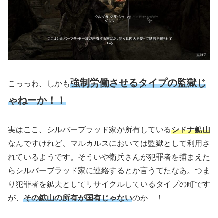
強制労働させるタイプの監獄じ
こっっわ、しかも
ゃねーか！！
実はここ、シルバーブラッド家が所有している
シドナ鉱山
なんですけれど、マルカルスにおいては監獄として利用さ
れているようです。そういや衛兵さんが犯罪者を捕まえた
らシルバーブラッド家に連絡するとか言うてたなあ。つま
り犯罪者を鉱夫としてリサイクルしているタイプの町です
が、
その鉱山の所有が国有じゃない
のか…！