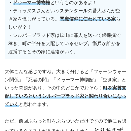
・
ドゥーマー博物館
というものがあるよ！
・ティラヌスさんというステンダールの番人さんが空
き家を怪しがっている。
悪魔信仰に使われている家
ら
しいが？！
・シルバーブラッド家は鉱山に罪人を送って銀採掘で
稼ぎ、町の半分を支配しているセレブ。衛兵が誰かを
逮捕するとその家に連絡がいく。
大体こんな感じですね。大きく分けると「フォーンウォー
ン関係」「死者の間」「ドゥーマー博物館」「空き家」と
いった問題があり、その中のどこかでおそらく
町を実質支
配しているというシルバーブラッド家と関わり合いになっ
ていく
と思われます。
ただ、前回ふらっと町をぶらついただけですので他にも隠
とりあえず
れているクエストがあるかもしれません。