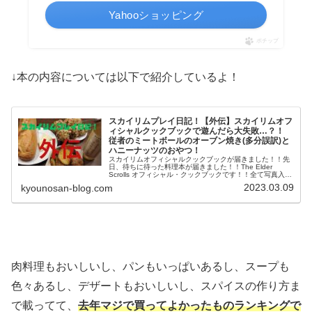
Yahooショッピング
ポチップ
↓本の内容については以下で紹介しているよ！
スカイリムプレイ日記！【外伝】スカイリムオフ
ィシャルクックブックで遊んだら大失敗…？！
従者のミートボールのオーブン焼き(多分誤訳)と
ハニーナッツのおやつ！
スカイリムオフィシャルクックブックが届きました！！先
日、待ちに待った料理本が届きました！！The Elder
Scrolls オフィシャル・クックブックです！！全て写真入り
のフルカラーですよ！また、料理一つ一つにコメントがあ
2023.03.09
kyounosan-blog.com
ったり、種族ごと...
肉料理もおいしいし、パンもいっぱいあるし、スープも
色々あるし、デザートもおいしいし、スパイスの作り方ま
で載ってて、
去年マジで買ってよかったものランキングで