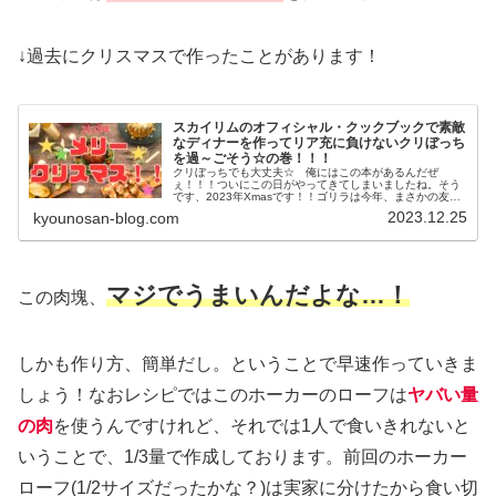
↓過去にクリスマスで作ったことがあります！
スカイリムのオフィシャル・クックブックで素敵
なディナーを作ってリア充に負けないクリぼっち
を過～ごそう☆の巻！！！
クリぼっちでも大丈夫☆ 俺にはこの本があるんだぜ
ぇ！！！ついにこの日がやってきてしまいましたね。そう
です、2023年Xmasです！！ゴリラは今年、まさかの友人
全員予定があるという孤独の中、クリぼっちであることが
2023.12.25
kyounosan-blog.com
運命づけられてしまいました。「...
マジでうまいんだよな…！
この肉塊、
しかも作り方、簡単だし。ということで早速作っていきま
しょう！なおレシピではこのホーカーのローフは
ヤバい量
の肉
を使うんですけれど、それでは1人で食いきれないと
いうことで、1/3量で作成しております。前回のホーカー
ローフ(1/2サイズだったかな？)は実家に分けたから食い切