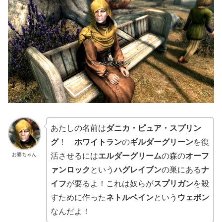
あたしの名前は
ダニカ・ピュア・スプリン
グ
！
ホワイトラン
の
ギルダーグリーン
を復
お婆ちゃん
活させるには
エルダーグリーム
の森の
オーフ
ァンロック
という
ハグレイブン
の巣にある
ナ
イフ
が要るよ！これは奴らが
スプリガン
を殺
すために作った
ネトルベイン
という
ウェポン
なんだよ！