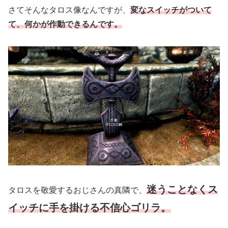
さてそんなタロス像なんですが、
変なスイッチがついて
て、
何か
が
作動できるんです。
迷うことなくス
タロスを敬愛するおじさんの真隣で、
イッチに手を掛ける
不信心
ゴリラ。