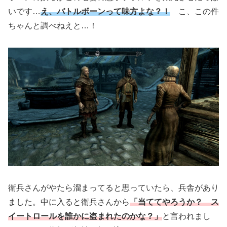
いです…
え、バトルボーンって味方よな？！
こ、この件
ちゃんと調べねえと…！
衛兵さんがやたら溜まってると思っていたら、兵舎があり
ました。中に入ると衛兵さんから
「当ててやろうか？ ス
イートロールを誰かに盗まれたのかな？」
と言われまし