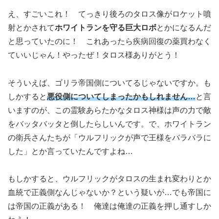
え、すごいこれ！ てっきり後ろのタロス像がロケット噴
射とかされて
ホワイトランを守る巨大ロボ
とかになるんだ
と思っていたのに！ これあったら疾病回復の薬買わなく
ていいじゃん！やったぜ！タロス様ありがとう！
そういえば、ゴリラ帝国側についてるじゃないですか。も
しかすると
悪役側についてしまったかもしれません…
と言
いますのが、この霊験あらたかなタロス神様は声の力で敵
をバッタバッタと倒したらしいんです。で、ホワイトラン
の衛兵さんたちが「ウルフリックが声で王様をバラバラに
した」とか言っていたんですよね…
もしかすると、ウルフリックがタロスの生まれ変わりとか
血統で正義側なんじゃないか？という疑いが…でも帝国に
は帝国の正義がある！ 俺達は俺達の正義を押し通すしか