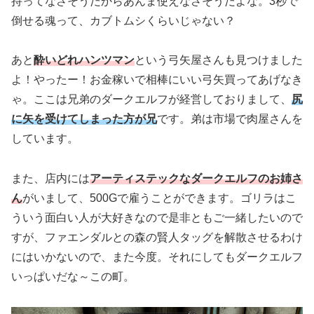
持ってなさそうだからあんま使えなさそうだよな。3秒で
倒せる魂って、カブトムシくらいじゃない？
あと
酔いどれハンツマン
という弓矢屋さんも見つけました
よ！やったー！お金稼いで相棒にいい弓矢買ってあげなき
ゃ。ここは兄弟のダークエルフが経営しておりまして、
尻
に矢を受けてしまった方が兄
です。弟は市場で肉屋さんを
しています。
また、店内には
アーティステックなダークエルフのお姉さ
ん
がいまして、500Gで雇うことができます。ゴリラはこ
ういう面白い人が大好きなので是非ともご一緒したいので
すが、ファエンダルとの森の賢人タッグを解散させるわけ
にはいかないので、また今度。それにしてもダークエルフ
いっぱいだな～この町。