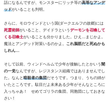
話になるんですが、モンスターにリッチ等の
高等なアンデ
ッド
がいることも判明。
さらに、モロウインドという国(ダークエルフの故郷)には
死霊術師
がいること、デイドラという
デーモンを召喚して
くる召喚士
がいることも分かりました。ひえ…まじかよ。
魔法とアンデッド対策いるのかよ。
これ脳筋だと死ぬかも
しれん…
そして以前、ウィンドヘルムで少年が接触したとかいう
闇
の一党
なんですが、レジスタンス組織ではありませんでし
た。なんと
暗殺者の集団
だそうです。つまり、うちの姉が
いたところです。駄目だよ未来ある少年がそんなところに
入っちゃあ！ せめてゴリラの集団、同胞団にしておきな
さい！