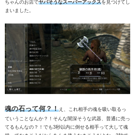
ちゃんのお店で
ヤバそうなスーパーアックス
を見つけてし
まいました。
魂の石って何？！
え、これ相手の魂を吸い取るっ
ていうことなんか？！そんな闇深そうな武器、普通に売っ
てるもんなの？！でも3秒以内に倒せる相手って大して魂