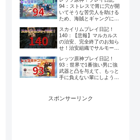
94：ストレスで胃に穴が開
いてそうな苦労人を助ける
ため、海賊とギャングに話
をつけてきてあげよう！岩
スカイリムプレイ日記！
と岩礁の邂逅！
140：【悲報】マルカルス
の治安、完全終了のお知ら
せ！治安組織でサルモール
が1番マシってことあるん
レッツ原神プレイ日記！
だ～
93：世界で1番強い男に強
武器と凸を与えて、もっと
手に負えない輩にしよう！
モンド集録祈願『暁風の
詩』！
スポンサーリンク