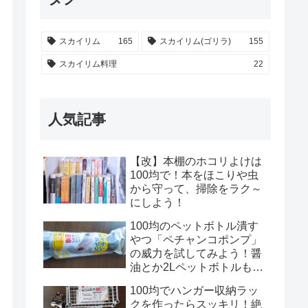
スカイリム
165
スカイリム(ゴリラ)
155
スカイリム料理
22
人気記事
【改】本棚のホコリよけは
100均で！本をほこりや虫
から守って、掃除をラク～
にしよう！
100均のペットボトル潰す
やつ「ペチャンコポンプ」
の威力を試してみよう！醤
油とか2Lペットボトルもい
けるのかな？！
100均でハンガー収納ラッ
クを作ったらスッキリ！絶