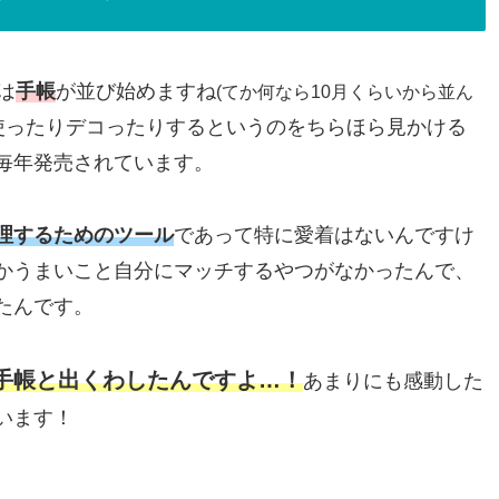
は
手帳
が並び始めますね
(てか何なら10月くらいから並ん
使ったりデコったりするというのをちらほら見かける
毎年発売されています。
理するためのツール
であって特に愛着はないんですけ
かうまいこと自分にマッチするやつがなかったんで、
たんです。
手帳と出くわしたんですよ…！
あまりにも感動した
います！