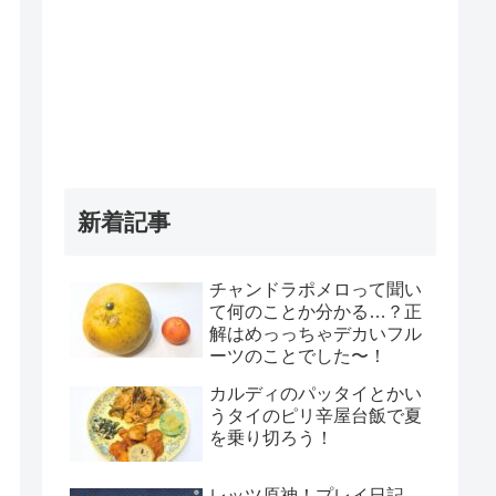
新着記事
チャンドラポメロって聞い
て何のことか分かる…？正
解はめっっちゃデカいフル
ーツのことでした〜！
カルディのパッタイとかい
うタイのピリ辛屋台飯で夏
を乗り切ろう！
レッツ原神！プレイ日記