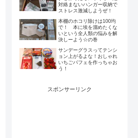
対絡まないハンガー収納で
ストレス激減しようぜ！
本棚のホコリ除けは100均
で！ 本に埃を溜めたくな
いという全人類の悩みを解
決しーよう☆の巻
サンデーグラスってテンシ
ョン上がるよな！おしゃれ
いちごパフェを作っちゃお
う！
スポンサーリンク