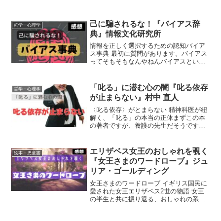
己に騙されるな！『バイアス辞
哲学・心理学
典』情報文化研究所
情報を正しく選択するための認知バイア
ス事典 最初に質問があります。バイアス
ってそもそもなんやねんバイアスという
言葉は一時期流行ったので、実は結構知
っている人もいるんじゃないかと思いま
す。分かりやすくいうと、「思い込み」
「叱る」に潜む心の闇『叱る依存
哲学・心理学
のことですね。悪い感じ...
が止まらない』村中 直人
〈叱る依存〉がとまらない 精神科医が紐
解く、「叱る」の本当の正体まずこの本
の著者ですが、養護の先生だそうです。
心理学とか精神医学の知識だけではな
く、実際に色んな相手と接して「叱る」
とういうことを分析しています。「叱
エリザベス女王のおしゃれを覗く
絵本・児童書
る」には色んな人間の感情が...
『女王さまのワードローブ』ジュ
リア・ゴールディング
女王さまのワードローブ イギリス国民に
愛された女王エリザベス2世の物語 女王
の半生と共に振り返る、おしゃれの系譜
この本は偉大なエリザベス女王の様々な
ファッションと共に、その半生を振り返