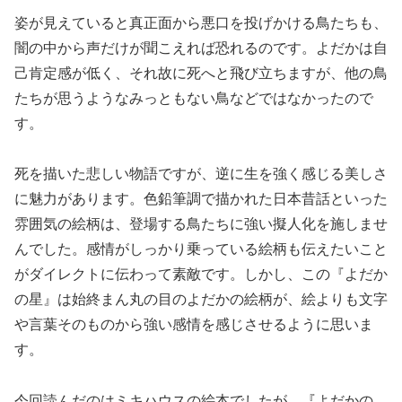
姿が見えていると真正面から悪口を投げかける鳥たちも、
闇の中から声だけが聞こえれば恐れるのです。よだかは自
己肯定感が低く、それ故に死へと飛び立ちますが、他の鳥
たちが思うようなみっともない鳥などではなかったので
す。
死を描いた悲しい物語ですが、逆に生を強く感じる美しさ
に魅力があります。色鉛筆調で描かれた日本昔話といった
雰囲気の絵柄は、登場する鳥たちに強い擬人化を施しませ
んでした。感情がしっかり乗っている絵柄も伝えたいこと
がダイレクトに伝わって素敵です。しかし、この『よだか
の星』は始終まん丸の目のよだかの絵柄が、絵よりも文字
や言葉そのものから強い感情を感じさせるように思いま
す。
今回読んだのはミキハウスの絵本でしたが、『よだかの