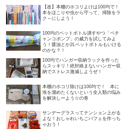
【改】本棚のホコリよけは100均で！
本をほこりや虫から守って、掃除をラ
ク～にしよう！
100均のペットボトル潰すやつ「ペチ
ャンコポンプ」の威力を試してみよ
う！醤油とか2Lペットボトルもいける
のかな？！
100均でハンガー収納ラックを作った
らスッキリ！絶対絡まないハンガー収
納でストレス激減しようぜ！
本棚のホコリ除けは100均で！ 本に
埃を溜めたくないという全人類の悩み
を解決しーよう☆の巻
サンデーグラスってテンション上がる
よな！おしゃれいちごパフェを作っち
ゃおう！