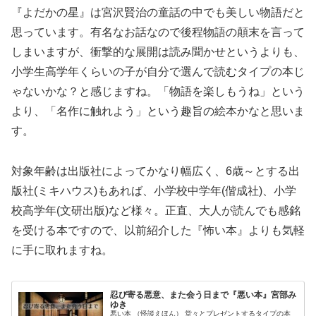
『よだかの星』は宮沢賢治の童話の中でも美しい物語だと
思っています。有名なお話なので後程物語の顛末を言って
しまいますが、衝撃的な展開は読み聞かせというよりも、
小学生高学年くらいの子が自分で選んで読むタイプの本じ
ゃないかな？と感じますね。「物語を楽しもうね」という
より、「名作に触れよう」という趣旨の絵本かなと思いま
す。
対象年齢は出版社によってかなり幅広く、6歳～とする出
版社(ミキハウス)もあれば、小学校中学年(偕成社)、小学
校高学年(文研出版)など様々。正直、大人が読んでも感銘
を受ける本ですので、以前紹介した『怖い本』よりも気軽
に手に取れますね。
忍び寄る悪意、また会う日まで『悪い本』宮部み
ゆき
悪い本 （怪談えほん） 堂々とプレゼントするタイプの本