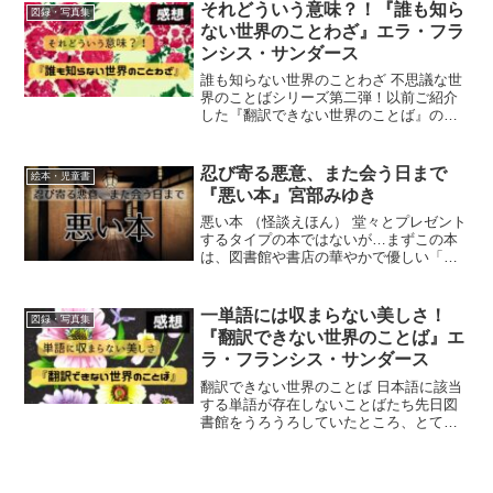
ることができる絵本です。日本の一般市
それどういう意味？！『誰も知ら
図録・写真集
民には馴染みのない女...
ない世界のことわざ』エラ・フラ
ンシス・サンダース
誰も知らない世界のことわざ 不思議な世
界のことばシリーズ第二弾！以前ご紹介
した『翻訳できない世界のことば』の続
編にあたる本です。↓以前の記事はこちら
『誰も知らない世界のことわざ』 エ
ラ・フランシス・サンダース前回は意訳
忍び寄る悪意、また会う日まで
絵本・児童書
の難しい独特の感性があ...
『悪い本』宮部みゆき
悪い本 （怪談えほん） 堂々とプレゼント
するタイプの本ではないが…まずこの本
は、図書館や書店の華やかで優しい「お
すすめ本コーナー」とかに並ぶことはお
そらくないし、知人や親族から子供のプ
レゼントでもらうこともない本だと思い
一単語には収まらない美しさ！
図録・写真集
ます。自分も出会った...
『翻訳できない世界のことば』エ
ラ・フランシス・サンダース
翻訳できない世界のことば 日本語に該当
する単語が存在しないことばたち先日図
書館をうろうろしていたところ、とても
素敵な本を発見。その名も『翻訳できな
い世界のことば』 エラ・フランシス・
サンダース外国語を勉強したことのある
人であれば、「うまいこ...