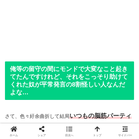
俺等の留守の間にモンドで大変なこと起き
てたんですけれど、それをこっそり助けて
くれた奴が平常発言の8割怪しい人なんだ
よな…
いつもの脳筋パーティ
さて、色々紆余曲折して結局
ー
に落ち着いたところでモンド編のエピローグへと入り
ホーム
シェア
目次へ
トップ
サイドバー
たいんですけれど…なんと、依頼を1つクリアしてないと