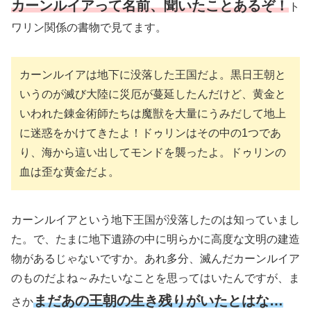
カーンルイアって名前、聞いたことあるぞ！
ト
ワリン関係の書物で見てます。
カーンルイアは地下に没落した王国だよ。黒日王朝と
いうのが滅び大陸に災厄が蔓延したんだけど、黄金と
いわれた錬金術師たちは魔獣を大量にうみだして地上
に迷惑をかけてきたよ！ドゥリンはその中の1つであ
り、海から這い出してモンドを襲ったよ。ドゥリンの
血は歪な黄金だよ。
カーンルイアという地下王国が没落したのは知っていまし
た。で、たまに地下遺跡の中に明らかに高度な文明の建造
物があるじゃないですか。あれ多分、滅んだカーンルイア
のものだよね～みたいなことを思ってはいたんですが、ま
まだあの王朝の生き残りがいたとはな…
さか