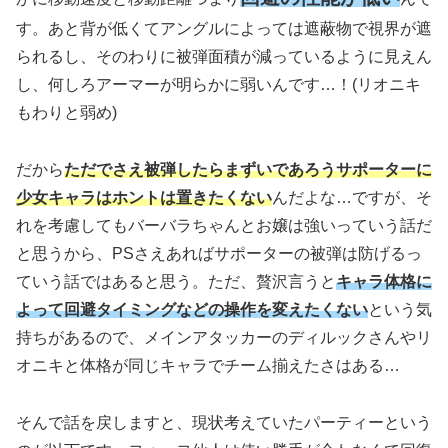
す。あと背が低くてアングルによっては遮蔽物で視界が遮
られるし、そのわりに被弾面積が減っているように見えん
し、何しろアーマーが明らかに弱いんです…！
(リオニキ
もわりと弱め)
だから
ただでさえ被弾したらまずいであろうサポーターに
少女キャラはホントは置きたくない
んだよな…ですが、そ
れを考慮してもバーバラちゃんとお嬢は強いっていう話だ
と思うから、PSさえあればサポーターの被弾は防げるっ
ていう話ではあると思う。ただ、贅沢言うと
キャラ体格に
よって回避タイミングなどの操作を変えたくない
という気
持ちがあるので、メインアタッカーのディルックさんやリ
オニキと体格が同じキャラでチーム揃えたさはある…
そんで話を戻しますと、現状考えていたパーティーという