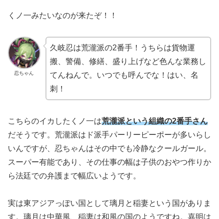
くノ一みたいなのが来たぞ！！
久岐忍は荒瀧派の2番手！うちらは貨物運
搬、警備、修繕、盛り上げなど色んな業務し
忍ちゃん
てんねんで。いつでも呼んでな！はい、名
刺！
こちらのイカしたくノ一は
荒瀧派という組織の2番手さん
だそうです。荒瀧派はド派手パーリーピーポーが多いらし
いんですが、忍ちゃんはその中でも冷静なクールガール。
スーパー有能であり、その仕事の幅は子供のおやつ作りか
ら法廷での弁護まで幅広いようです。
実は東アジアっぽい国として璃月と稲妻という国がありま
す。璃月は中華風、稲妻は和風の国のようですね。嘉明は