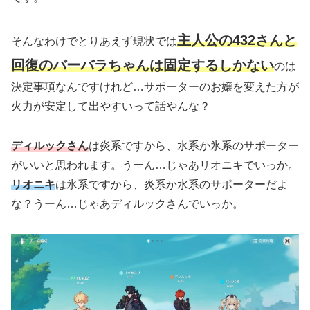
主人公の432さんと
そんなわけでとりあえず現状では
回復のバーバラちゃんは固定するしかない
のは
決定事項なんですけれど…サポーターのお嬢を変えた方が
火力が安定して出やすいって話やんな？
ディルックさん
は炎系ですから、水系か氷系のサポーター
がいいと思われます。うーん…じゃあリオニキでいっか。
リオニキ
は氷系ですから、炎系か水系のサポーターだよ
な？うーん…じゃあディルックさんでいっか。