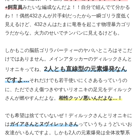
+飼育員
みたいな編成なんだよ！！自分で組んでて分かる
わ！！偶然432さんが片手剣だったから一瞬ゴリラ度低く
見えるけど、432さんはたまに竜巻を起こす物理暴力ゴリ
ラだからな。火力のせいでチンパンに見えるけども。
しかもこの脳筋ゴリラパーティーのヤバいところはそこだ
けではありません。メインアタッカーのディルックさんと
2人とも直線型の元素爆発なん
リオニキってね、
ですよ…
それだけでも若干使いにくさあるっていうの
に、ただでさえ傷つきやすいリオニキの足元をディルック
さんが燃やすんだよな。
相性クッソ悪いんだよな…！
でも希望は捨てていないぜ！ディルックさんとリオニキに
は
ガイアさんとヌヴィレットさん
っていうちょうどいいお
友達がいるんですよ。しかも2人の元素爆発は全体攻撃系