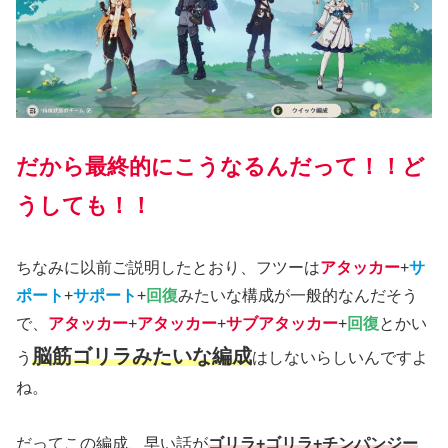
だから最終的にこうなるんだって！！ど
うしても！！
ちなみに以前ご説明したとおり、フツーは
アタッカー
+
サ
ポート
+
サポート
+
回復
みたいな構成が一般的なんだそう
で、
アタッカー
+
アタッカー
+
サブアタッカー
+
回復
とかい
脳筋ゴリラみたいな編成
う
はしないらしいんですよ
ね。
だってこの編成、早い話が
ゴリラ+ゴリラ+チンパンジー