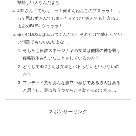
割怪しい人なんだよな…
432さん「てめぇ…ッ！何すんねんこのブスゥゥ！！」
って思わず叫んでしまったんだけど叫んでも仕方ねえ
よあのBUSUウゥゥゥ！！
確かにBUSUはムカつくんだが、それだけで終わってい
い問題でもないんだよな…
そもそも何故スネージナヤの女皇は他国の神を襲う
侵略戦争みたいなことをしているのか？
どうして432さんは女皇とバトらないといけないの
か？
ファデュイ共があんな腹立つ感じである原因はある
と思うし、実は腹立つからこそ助かるのである…
スポンサーリンク