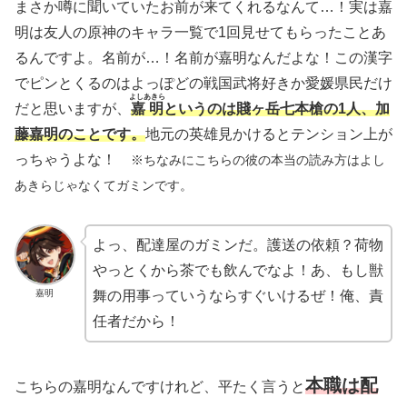
まさか噂に聞いていたお前が来てくれるなんて…！実は嘉
明は友人の原神のキャラ一覧で1回見せてもらったことあ
るんですよ。名前が…！名前が嘉明なんだよな！この漢字
でピンとくるのはよっぽどの戦国武将好きか愛媛県民だけ
よしあきら
だと思いますが、
嘉明
というのは賤ヶ岳七本槍の1人、加
藤嘉明のことです。
地元の英雄見かけるとテンション上が
っちゃうよな！
※ちなみにこちらの彼の本当の読み方はよし
あきらじゃなくてガミンです。
よっ、配達屋のガミンだ。護送の依頼？荷物
やっとくから茶でも飲んでなよ！あ、もし獣
嘉明
舞の用事っていうならすぐいけるぜ！俺、責
任者だから！
本職は配
こちらの嘉明なんですけれど、平たく言うと