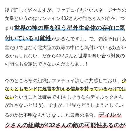
後で詳しく述べますが、ファデュイもといスネージナヤの
女皇というのはワンチャン432さんや蛍ちゃんの存在、つ
世界の神の座を狙う星外生命体の存在に気
まり
付いている可能性
があるんですよ。で、勿論それは女
皇だけではなく北大陸の奴等の中にも気付いている奴がい
るかもしれない。だから432さんと世界を奪い合う対象の
可能性も否定はできないんだよなあ…！
今のところその組織はファデュイ潰しに共感しており、
少
なくともモンドに危害を加える信条を持っているわけでは
ない
ということは確実です
(もしそうならディルックさん
が許さないと思う)
。ですが、世界をどうしようとしてい
ディルッ
るのかは不明なんだよな…これ最悪の場合、
クさんの組織が432さんの敵の可能性あるのが