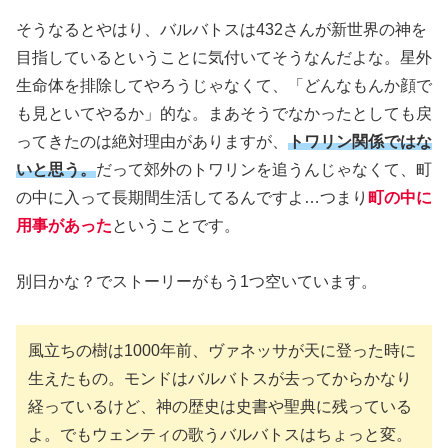
そうなるとやはり、バルバトスは432さんが新世界の神を
目指しているということに気付いてそうなんだよな。星外
生命体を排除してやろうじゃなくて、「どんなもんか顔で
も見といてやるか」的な。まあそうでなかったとしても戻
ってきたのは絶対理由がありますが、
トワリン関係ではな
いと思う。
だって郊外のトワリンを追うんじゃなくて、町
の中に入って長期間生活してるんですよ…つまり
町の中に
用事があった
ということです。
別日かな？でストーリーがもう1つ空いています。
風立ちの樹は1000年前、ヴァネッサが天に登った時に
生えたもの。モンドはバルバトスが去ってからかなり
経っているけど、神の歴史は史書や聖典に残っている
よ。でもウェンティの歌うバルバトスはちょっと変。