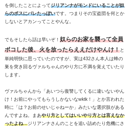
を倒したことによって
ジリアンナがモンドにいることが奴
らのボスにバレたっぽい
です。つまりその宝盗団を何とか
しないとアカンってことやんな。
奴らのお家を襲って全員
でもそしたら話は早いぞ！
ボコした後、火を放ったらええだけやんけ！
と
単純明快に思っていたのですが、実は432さん本人は蜂の
巣を突き回るヴァルちゃんのやり方に不満を覚えていたり
します。
ヴァルちゃんから「あいつら復讐してくるに違いないやん
け！お前にやってもらうしかないなwktk！」とか言われた
時に「は？お前のせいじゃねーか」みたいな選択肢がある
んですよね。まあ
やり方としてはいいやり方とは言えなか
ったよね…
ジリアンナさんのことを追い詰めたり危機にさ