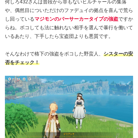
何しろ432さんは普段から罪もないヒルチャールの集落
や、偶然目についただけのファデュイの拠点を喜んで荒ら
し回っている
マジモンのバーサーカータイプの強盗
ですか
らね。ボコしても法に触れない相手を選んで暴行を働いて
いるあたり、下手したら宝盗団よりも悪質です。
そんなわけで格下の強盗をボコした野蛮人、
シスターの安
否をチェック！