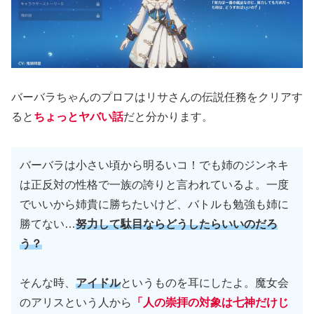
バーバラちゃんのプロフはリサさんの伝説任務をクリアす
ると
ちょっとヤバい話
だと分かります。
バーバラは小さい頃から明るいコ！でも姉のジンネキ
は正反対の性格で一族の誇りと言われているよ。一度
でいいから姉貴に勝ちたいけど、バトルも勉強も姉に
勝てない…
努力して駄目ならどうしたらいいのだろ
う？
そんな時、
アイドル
というものを耳にしたよ。魔女会
のアリスという人から
「人の崇拝の対象は七神だけじ