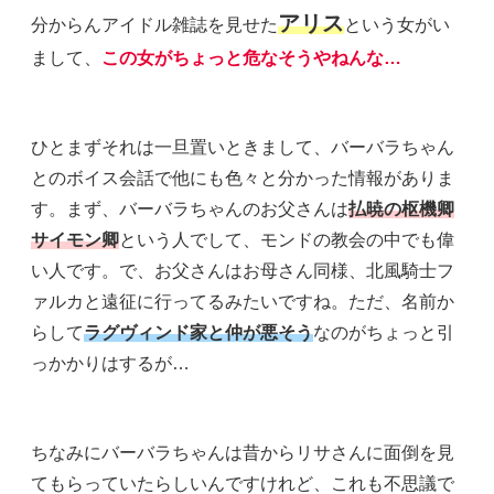
アリス
分からんアイドル雑誌を見せた
という女がい
まして、
この女がちょっと危なそうやねんな…
ひとまずそれは一旦置いときまして、バーバラちゃん
とのボイス会話で他にも色々と分かった情報がありま
す。まず、バーバラちゃんのお父さんは
払暁の枢機卿
サイモン卿
という人でして、モンドの教会の中でも偉
い人です。で、お父さんはお母さん同様、北風騎士フ
ァルカと遠征に行ってるみたいですね。ただ、名前か
らして
ラグヴィンド家と仲が悪そう
なのがちょっと引
っかかりはするが…
ちなみにバーバラちゃんは昔からリサさんに面倒を見
てもらっていたらしいんですけれど、これも不思議で