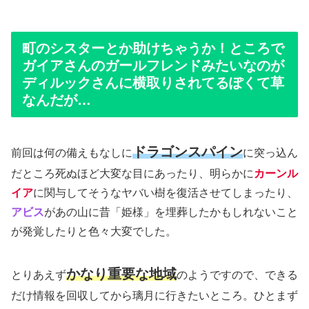
町のシスターとか助けちゃうか！ところで
ガイアさんのガールフレンドみたいなのが
ディルックさんに横取りされてるぽくて草
なんだが…
ドラゴンスパイン
前回は何の備えもなしに
に突っ込ん
だところ死ぬほど大変な目にあったり、明らかに
カーンル
イア
に関与してそうなヤバい樹を復活させてしまったり、
アビス
があの山に昔「姫様」を埋葬したかもしれないこと
が発覚したりと色々大変でした。
かなり重要な地域
とりあえず
のようですので、できる
だけ情報を回収してから璃月に行きたいところ。ひとまず