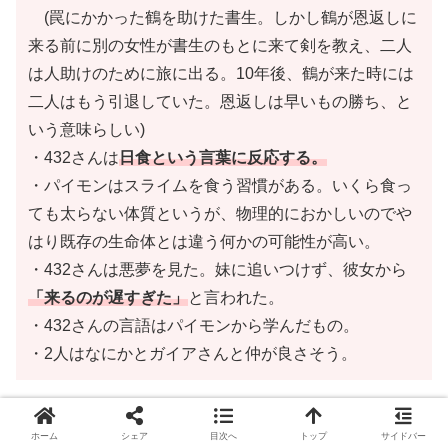
(罠にかかった鶴を助けた書生。しかし鶴が恩返しに
来る前に別の女性が書生のもとに来て剣を教え、二人
は人助けのために旅に出る。10年後、鶴が来た時には
二人はもう引退していた。恩返しは早いもの勝ち、と
いう意味らしい)
・432さんは
日食という言葉に反応する。
・パイモンはスライムを食う習慣がある。いくら食っ
ても太らない体質というが、物理的におかしいのでや
はり既存の生命体とは違う何かの可能性が高い。
・432さんは悪夢を見た。妹に追いつけず、彼女から
「来るのが遅すぎた」
と言われた。
・432さんの言語はパイモンから学んだもの。
・2人はなにかとガイアさんと仲が良さそう。
ということで、432さんは近現代のような世界に手を出し
ホーム
シェア
目次へ
トップ
サイドバー