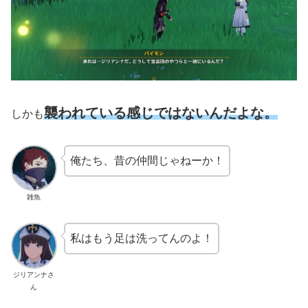
襲われている感じではないんだよな。
しかも
俺たち、昔の仲間じゃねーか！
雑魚
私はもう足は洗ってんのよ！
ジリアンナさ
ん