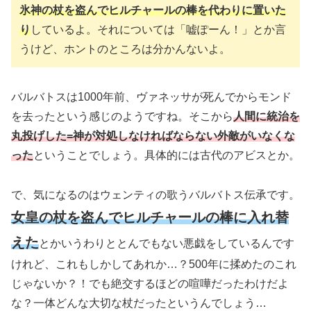
氷神の杖を盗んでヒルチャールの棒を代わりに置いた
り
しているよ。それについては「嘘ぽーん！」とか言
うけど、ホントのところは分かんないよ。
バルバトスは1000年前、ヴァネッサが死んでからモンド
を去ったという感じのようですね。そこから
人間に
統治を
丸投げした=神が対処しなければならない外敵がいなくな
った
ということでしょう。具体的には古代のアビスとか。
で、気になるのはウェンティの歌うバルバトス伝承です。
女皇の杖を盗んでヒルチャールの棒に入れ替
えた
とかいうわりととんでもない悪戯をしているんです
けれど、これもしかしてあれか…？500年に揉めたのこれ
じゃないか？！でも絶交するほどの喧嘩だったわけだよ
な？一体どんな大切な杖だったというんでしょう…