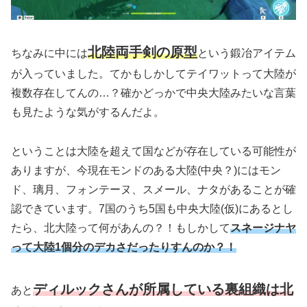
北陸両手剣の原型
ちなみに中には
という鍛冶アイテム
が入っていました。てかもしかしてテイワットって大陸が
複数存在してんの…？確かどっかで中央大陸みたいな言葉
も見たような気がするんだよ。
ということは大陸を超えて国などが存在している可能性が
ありますが、今現在モンドのある大陸
(中央？)
にはモン
ド、璃月、フォンテーヌ、スメール、ナタがあることが確
認できています。7国のうち5国も中央大陸
(仮)
にあるとし
たら、北大陸って何があんの？！もしかして
スネージナヤ
って大陸1個分のデカさだったりすんのか？！
ディルックさんが所属している裏組織は北
あと