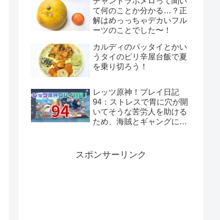
チャンドラポメロって聞い
て何のことか分かる…？正
解はめっっちゃデカいフル
ーツのことでした〜！
カルディのパッタイとかい
うタイのピリ辛屋台飯で夏
を乗り切ろう！
レッツ原神！プレイ日記
94：ストレスで胃に穴が開
いてそうな苦労人を助ける
ため、海賊とギャングに話
をつけてきてあげよう！岩
と岩礁の邂逅！
スポンサーリンク