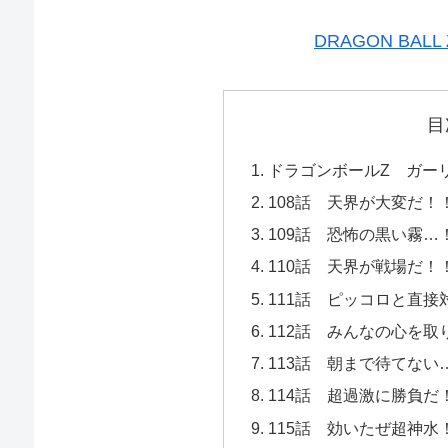
DRAGON BAL
目
ドラゴンボールZ ガーリ
108話 天界が大変だ！
109話 恐怖の黒い霧
110話 天界が戦場だ
111話 ピッコロと直
112話 みんなの心を
113話 朝まで待てな
114話 超過激に勝負
115話 効いたぜ超神