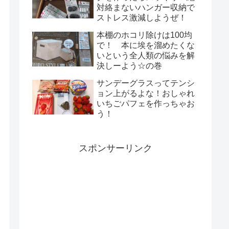
対絡まないハンガー収納で
ストレス激減しようぜ！
本棚のホコリ除けは100均
で！ 本に埃を溜めたくな
いという全人類の悩みを解
決しーよう☆の巻
サンデーグラスってテンシ
ョン上がるよな！おしゃれ
いちごパフェを作っちゃお
う！
スポンサーリンク