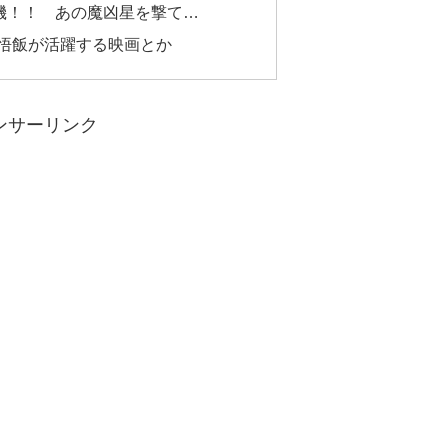
勝機！！ あの魔凶星を撃て…
悟飯が活躍する映画とか
ンサーリンク