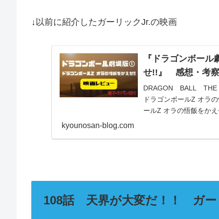
↓以前に紹介したガーリックJr.の映画
『ドラゴンボール
せ!!』 感想・
DRAGON BALL 
ドラゴンボールZ オラ
ールZ オラの悟飯をかえせ
kyounosan-blog.com
108話 天界が大変だ！！ ガー