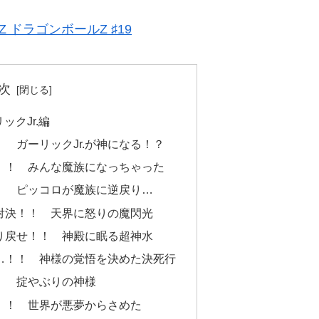
L Z ドラゴンボールZ ♯19
次
ックJr.編
！ ガーリックJr.が神になる！？
…！！ みんな魔族になっちゃった
！！ ピッコロが魔族に逆戻り…
接対決！！ 天界に怒りの魔閃光
取り戻せ！！ 神殿に眠る超神水
い…！！ 神様の覚悟を決めた決死行
だ！ 掟やぶりの神様
水！！ 世界が悪夢からさめた