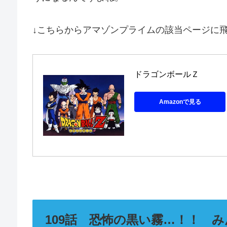
↓こちらからアマゾンプライムの該当ページに
ドラゴンボールＺ
Amazonで見る
109話 恐怖の黒い霧…！！ 