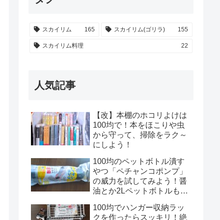
スカイリム
165
スカイリム(ゴリラ)
155
スカイリム料理
22
人気記事
【改】本棚のホコリよけは
100均で！本をほこりや虫
から守って、掃除をラク～
にしよう！
100均のペットボトル潰す
やつ「ペチャンコポンプ」
の威力を試してみよう！醤
油とか2Lペットボトルもい
けるのかな？！
100均でハンガー収納ラッ
クを作ったらスッキリ！絶