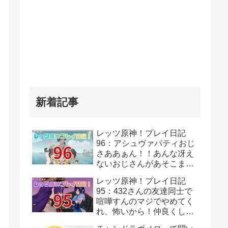
新着記事
レッツ原神！プレイ日記
96：アシュヴァパティおじ
さああぁん！！あんな冴え
ないおじさんがあそこまで
覚悟決めてるって思わんよ
レッツ原神！プレイ日記
な…！
95：432さんの友達同士で
喧嘩すんのマジでやめてく
れ、怖いから！仲良くして
くれ、頼むから！