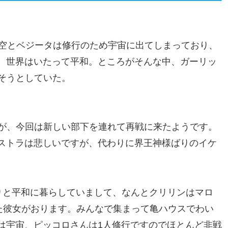
悟空とベジータは修行のため宇宙に出てしまっており、
、世界はいたって平和。ところがそんな中、ガーリッ
らそうとしていた。
すが、今回は新しい部下を連れて再戦に来たようです。
ストラは悲しいですが、代わりに界王神様ばりのイケ
！
りと平和に暮らしていまして、なんとクリリンはマロ
似た彼女がおります。みんなで集まって亀ハウスでわい
は宇宙、ピッコロさんは1人修行ですのでほとんど非戦