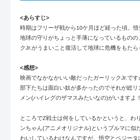
<あらすじ>
時期はフリーザ戦から10ケ月ほど経った頃。
地球の守りがちょっと手薄になっているものの
クJr.がうまいこと復活して地球に危機をもた
<感想>
映画でなかなかいい敵だったガーリックJr.で
部下たちは面白い奴が多かったのでそれが総リ
メン(ハイレグのザマスみたいなの)がいますよ
ところでZ戦士は何をしているかというと、わ
ンちゃん(アニメオリジナル)というブルマに
わいしているわけなんですが、悟空とベジータ