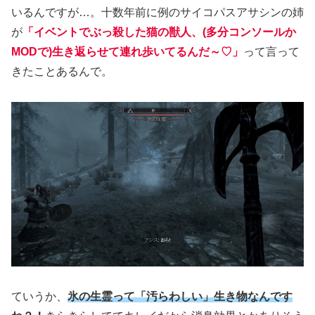
いるんですが…。十数年前に例のサイコパスアサシンの姉
が
「イベントでぶっ殺した猫の獣人、
(多分コンソールか
MODで)
生き返らせて連れ歩いてるんだ～♡」
って言って
きたことあるんで。
ていうか、
氷の生霊って「汚らわしい」生き物なんです