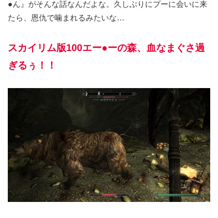
●ん』がそんな話なんだよな。久しぶりにプーに会いに来
たら、恩仇で噛まれるみたいな…
スカイリム版100エー●ーの森、血なまぐさ過
ぎるぅ！！