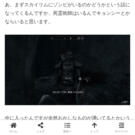
あ、まずスカイリムにゾンビがいるのかどうかという話に
なってくるんですか、死霊術師はいるんでキョンシーとか
ならいると思います。
中に入ったんですが全然おかしなものが湧いてるとかいう
ことはなく、普通にフロストトロールが1匹いるだけでし
ホーム
シェア
目次へ
トップ
サイドバー
た。えっ、こいつ単品がやべぇ匂いしてるってことなんで