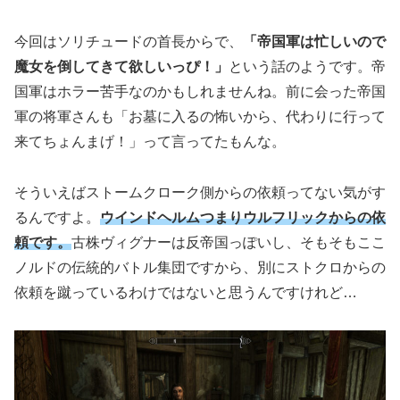
今回はソリチュードの首長からで、
「帝国軍は忙しいので
魔女を倒してきて欲しいっぴ！」
という話のようです。帝
国軍はホラー苦手なのかもしれませんね。前に会った帝国
軍の将軍さんも「お墓に入るの怖いから、代わりに行って
来てちょんまげ！」って言ってたもんな。
そういえばストームクローク側からの依頼ってない気がす
るんですよ。
ウインドヘルムつまりウルフリックからの依
頼です。
古株ヴィグナーは反帝国っぽいし、そもそもここ
ノルドの伝統的バトル集団ですから、別にストクロからの
依頼を蹴っているわけではないと思うんですけれど…