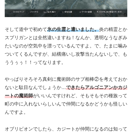
そして道中で初めて
氷の生霊と遭いました。
炎の精霊とか
スプリガンとは全然違いますね！なんか、透明なうなぎみ
たいなのが空気中を漂っているんですよ。で、たまに噛み
ついてくるんですが、結構痛いし攻撃当たんないしで、も
ううぅぅ！！ってなります。
やっぱりそろそろ真剣に魔術師のサブ相棒②を考えておか
ないと駄目なんでしょうか…
できたらアルゴニアンかカジ
ートの魔術師
がいいんですけれど、そもそもその種族って
町の中に入れないらしいんで仲間になるかどうかも怪しい
んですよ。
オブリビオンでしたら、カジートが仲間になるのは知って