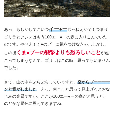
イー●ー
あっ、もしかしてこいつ
じゃねえか？！つまり
ゴリラとアシスはもう100エー●ーの森に入りこんでいた
のです。やべえ！く●のプーに気をつけなきゃ…しかし、
くま●プーの襲撃よりも恐ろしいこと
この後
が起
こってしまうなんて、ゴリラはこの時、思ってもいません
でした。
さて、山の中をぶらぶらしていますと、
空からブーーーー
ンと音がしました
。えっ、何？！と思って見上げるとおな
じみの光景ですが、ここが100エー●ーの森だと思うと、
のどかな景色に思えてきますね。