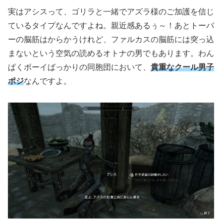
実はアシスって、ゴリラと一緒でアズラ様のご加護を信じ
ているタイプなんですよね。親近感あるぅ～！あとトーバ
ーの脳筋はからかうけれど、ファルカスの脳筋には突っ込
まないという空気の読めるオトナの男でもあります。わん
ぱくボーイばっかりの同胞団において、
貴重なクール男子
ポジ
なんですよ。