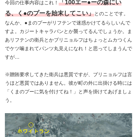
「100エー●ーの森にい
今回の仕事内容はこれ！
る、く●のプーを始末してこい」
とのことです。
なんか、●まのプーがリフテンで迷惑かけてるらしいんで
すよ。カジートキャラバンとか襲ってるんでしょうか。ま
あリフテンの衛兵とかブリニョルフはちょっとムカつくん
でケツ噛まれてパンツ丸見えになれ！と思ってしまうんで
すが…
※贈賄要求してきた衛兵は悪質ですが、ブリニョルフは言
うほど悪質ではありません。彼が町の外に出掛ける時には
「くまのプーに気を付けてね！」と声を掛けてあげましょ
う。