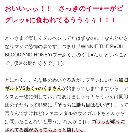
おいいぃぃ！！ さっきのイー●ーがピ
グレッ●に食われてるううぅぅ！！！
さっきまで楽しくメルヘンしてたはずなのに！なんといき
なりマジの恐怖の森です。つまり『WINNIE THE P●OH
BLOOD AND HONEY
(プーあくまのくま●ん)
』ということ
です
(6月公開だそうです！)
。
とにかく、こんな豚のぬいぐるみがリフテンにいたら
盗賊
ギルドVSあく●のくまさん
が始まってしまいますから、ア
シスと一緒に倒しておいてあげましょう！そういえば同胞
団の子たちって頻繁に
「そっちに勝ち目はないぞ！」
って
言うんですけれど
(ファエンダルやウスガルドちゃんから
は聞いたことないと思う)
、なんかこれ、
ゴリラが頼りに
されてる感があってちょっと嬉しい。