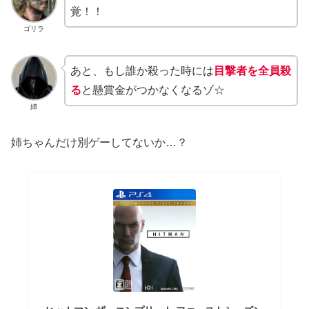
覚！！
ゴリラ
あと、もし誰か殺った時には
目撃者を全員殺
る
と懸賞金がつかなくなるゾ☆
姉
姉ちゃんだけ別ゲーしてないか…？