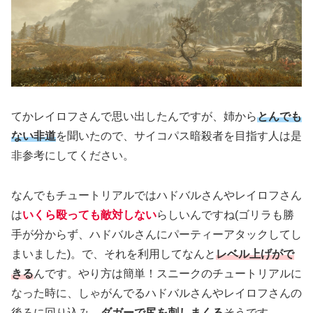
てかレイロフさんで思い出したんですが、姉から
とんでも
ない非道
を聞いたので、サイコパス暗殺者を目指す人は是
非参考にしてください。
なんでもチュートリアルではハドバルさんやレイロフさん
は
いくら殴っても敵対しない
らしいんですね(ゴリラも勝
手が分からず、ハドバルさんにパーティーアタックしてし
まいました)。で、それを利用してなんと
レベル上げがで
きる
んです。やり方は簡単！スニークのチュートリアルに
なった時に、しゃがんでるハドバルさんやレイロフさんの
後ろに回り込み、
ダガーで尻を刺しまくる
そうです。