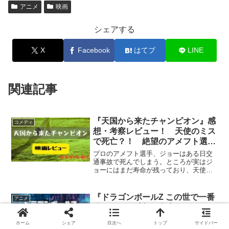
アニメ
映画
シェアする
X
Facebook
はてブ
LINE
関連記事
『天国から来たチャンピオン』感
コメディ
想・考察レビュー！ 天使のミス
で死亡？！ 絶望のアメフト選
手、悪人セレブとして転生！
プロのアメフト選手、ジョーはある日交
通事故で死んでしまう。ところが実はジ
ョーにはまだ寿命が残っており、天使の
ミスで死んでしまったことが判明。代わ
りの身体を貰えることになったものの、
スーパーボウルに出場できるような肉体
『ドラゴンボールZ この世で一番
アニメ
でなければジョーは納得できない。そん
強いヤツ』感想・考察レビュー※
な中、とある悪徳セレブが人を苦しめて
ネタバレ注意
いるのを目撃してしまう。彼女を救うに
ホーム
シェア
目次へ
トップ
サイドバー
はそのセレブになるしかなく…