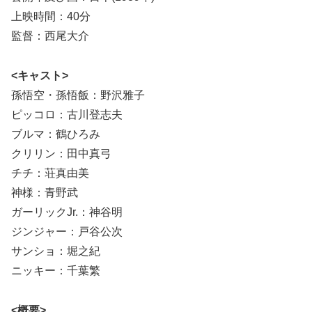
上映時間：40分
監督：西尾大介
<キャスト>
孫悟空・孫悟飯：野沢雅子
ピッコロ：古川登志夫
ブルマ：鶴ひろみ
クリリン：田中真弓
チチ：荘真由美
神様：青野武
ガーリックJr.：神谷明
ジンジャー：戸谷公次
サンショ：堀之紀
ニッキー：千葉繁
<概要>