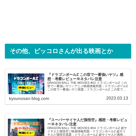
その他、ピッコロさんが出る映画とか
『ドラゴンボールZ この世で一番強いヤツ』感
想・考察レビュー※ネタバレ注意
DRAGON BALL THE MOVIES #02 ドラゴンボールZ この
世で一番強いヤツ / アニメ映画情報邦題：ドラゴンボールZ
この世で一番強いヤツ原題：ドラゴンボールZ この世で一
番強いヤツ公開年及び国：日本(1990年)上映時間...
2023.03.13
kyounosan-blog.com
『スーパーサイヤ人だ孫悟空』感想・考察レビュ
ー※ネタバレ注意
DRAGON BALL THE MOVIES #04 ドラゴンボールZ 超サ
イヤ人だ孫悟空 [ 映画情報邦題：ドラゴンボールZ 超サイ
ヤ人だ孫悟空原題：ドラゴンボールZ 超サイヤ人だ孫悟空