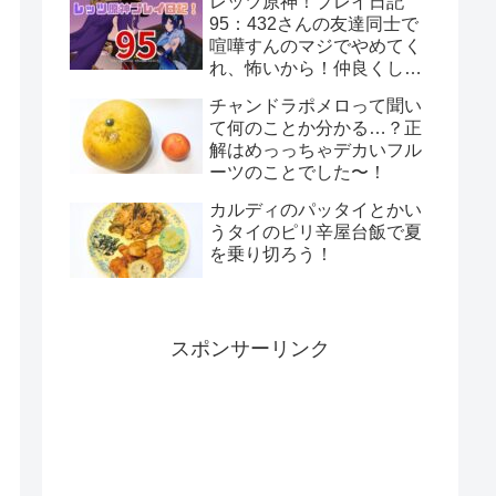
レッツ原神！プレイ日記
な…！
95：432さんの友達同士で
喧嘩すんのマジでやめてく
れ、怖いから！仲良くして
くれ、頼むから！
チャンドラポメロって聞い
て何のことか分かる…？正
解はめっっちゃデカいフル
ーツのことでした〜！
カルディのパッタイとかい
うタイのピリ辛屋台飯で夏
を乗り切ろう！
スポンサーリンク