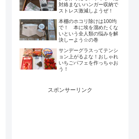
対絡まないハンガー収納で
ストレス激減しようぜ！
本棚のホコリ除けは100均
で！ 本に埃を溜めたくな
いという全人類の悩みを解
決しーよう☆の巻
サンデーグラスってテンシ
ョン上がるよな！おしゃれ
いちごパフェを作っちゃお
う！
スポンサーリンク