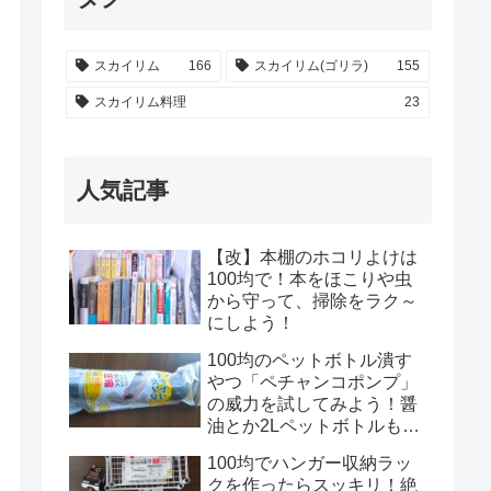
スカイリム
166
スカイリム(ゴリラ)
155
スカイリム料理
23
人気記事
【改】本棚のホコリよけは
100均で！本をほこりや虫
から守って、掃除をラク～
にしよう！
100均のペットボトル潰す
やつ「ペチャンコポンプ」
の威力を試してみよう！醤
油とか2Lペットボトルもい
けるのかな？！
100均でハンガー収納ラッ
クを作ったらスッキリ！絶