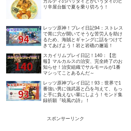
カルディのパッタイとかいうタイのピ
リ辛屋台飯で夏を乗り切ろう！
レッツ原神！プレイ日記94：ストレス
で胃に穴が開いてそうな苦労人を助け
るため、海賊とギャングに話をつけて
きてあげよう！岩と岩礁の邂逅！
スカイリムプレイ日記！140：【悲
報】マルカルスの治安、完全終了のお
知らせ！治安組織でサルモールが1番
マシってことあるんだ～
レッツ原神プレイ日記！93：世界で1
番強い男に強武器と凸を与えて、もっ
と手に負えない輩にしよう！モンド集
録祈願『暁風の詩』！
スポンサーリンク