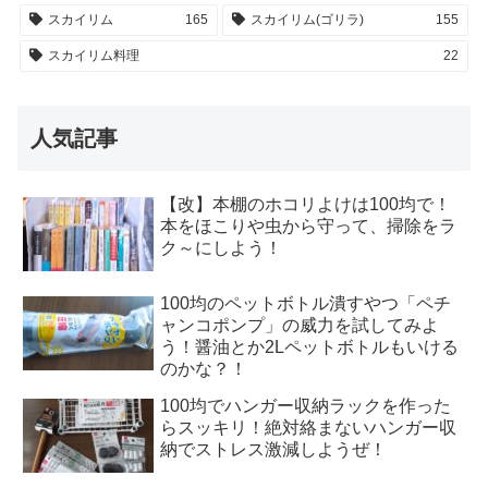
スカイリム
165
スカイリム(ゴリラ)
155
スカイリム料理
22
人気記事
【改】本棚のホコリよけは100均で！
本をほこりや虫から守って、掃除をラ
ク～にしよう！
100均のペットボトル潰すやつ「ペチ
ャンコポンプ」の威力を試してみよ
う！醤油とか2Lペットボトルもいける
のかな？！
100均でハンガー収納ラックを作った
らスッキリ！絶対絡まないハンガー収
納でストレス激減しようぜ！