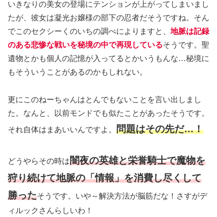
いきなりの美女の登場にテンションが上がってしまいまし
たが、彼女は凝光お嬢様の部下の忍者だそうですね。そん
でこのセクシーくのいちの調べによりますと、
地脈は記録
のある悲惨な戦いを秘境の中で再現している
そうです。聖
遺物とかも個人の記憶が入ってるとかいうもんな…秘境に
もそういうことがあるのかもしれない。
更にこのねーちゃんはとんでもないことを言い出しまし
た。なんと、以前モンドでも似たことがあったそうです。
問題はその先だ…！
それ自体はまあいいんですよ。
闇夜の英雄と栄誉騎士で魔物を
どうやらその時は
狩り続けて地脈の「情報」を消費し尽くして
勝った
そうです。いや～解決方法が脳筋だな！さすがデ
ィルックさんらしいわ！