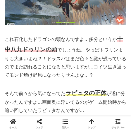
十
これ石化したドラゴンの頭なんですよ…多分というか
中八九ドゥリンの頭
でしょうね。やっぱトワリンよ
りも大きいよね？！ドラスパはまだ色々と謎が残っている
のでまた訪れることになると思いますが…コイツ生き返っ
てモンド焼け野原になったりせんよな…？
ラピュタの正体
そんで前々から気になってた
が遂に分
かったんですよ…画面奥に浮いてるのがゲーム開始時から
追い回していたラピュタなんですが…
ホーム
シェア
目次へ
トップ
サイドバー