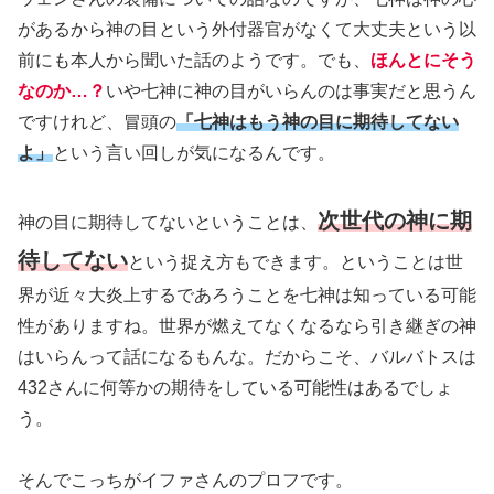
があるから神の目という外付器官がなくて大丈夫という以
前にも本人から聞いた話のようです。でも、
ほんとにそう
なのか…？
いや七神に神の目がいらんのは事実だと思うん
ですけれど、冒頭の
「七神はもう神の目に期待してない
よ」
という言い回しが気になるんです。
次世代の神に期
神の目に期待してないということは、
待してない
という捉え方もできます。ということは世
界が近々大炎上するであろうことを七神は知っている可能
性がありますね。世界が燃えてなくなるなら引き継ぎの神
はいらんって話になるもんな。だからこそ、バルバトスは
432さんに何等かの期待をしている可能性はあるでしょ
う。
そんでこっちがイファさんのプロフです。