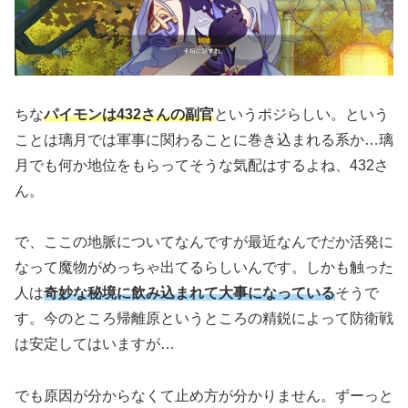
ちな
パイモンは432さんの副官
というポジらしい。という
ことは璃月では軍事に関わることに巻き込まれる系か…璃
月でも何か地位をもらってそうな気配はするよね、432さ
ん。
で、ここの地脈についてなんですが最近なんでだか活発に
なって魔物がめっちゃ出てるらしいんです。しかも触った
人は
奇妙な秘境に飲み込まれて大事になっている
そうで
す。今のところ帰離原というところの精鋭によって防衛戦
は安定してはいますが…
でも原因が分からなくて止め方が分かりません。ずーっと