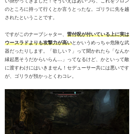
い掛かってきました！そういえばあいつら、これをソロン
のところに持って行くとか言うとったな。ゴリラに先を越
されたということです。
ですがこのナーブシャター、
雷付呪が付いている上に実は
ウースラドよりも攻撃力が高い
とかいうめっちゃ危険な武
器だったりします。「欲しい？」って聞かれたら「なんか
縁起悪そうだからいらん…」ってなるけど、かといって敵
に渡すわけにはいきません！セデューサー共には悪いです
が、ゴリラが預かっとくわコレ。