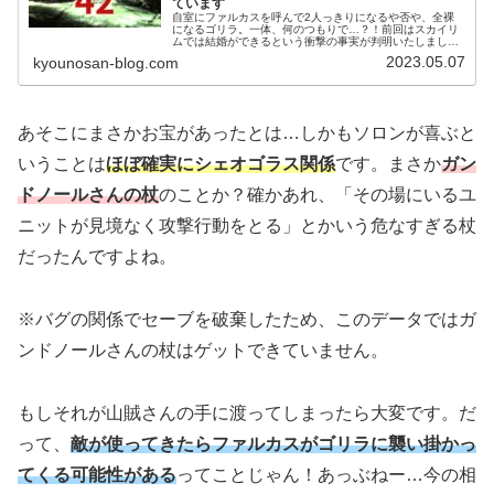
ています
自室にファルカスを呼んで2人っきりになるや否や、全裸
になるゴリラ。一体、何のつもりで…？！前回はスカイリ
ムでは結婚ができるという衝撃の事実が判明いたしました
が、ゴリラは婚活よりも先に職場のクエストをクリアしな
2023.05.07
kyounosan-blog.com
いとなりません。いや多分、あと1...
あそこにまさかお宝があったとは…しかもソロンが喜ぶと
いうことは
ほぼ確実にシェオゴラス関係
です。まさか
ガン
ドノールさんの杖
のことか？確かあれ、「その場にいるユ
ニットが見境なく攻撃行動をとる」とかいう危なすぎる杖
だったんですよね。
※バグの関係でセーブを破棄したため、このデータではガ
ンドノールさんの杖はゲットできていません。
もしそれが山賊さんの手に渡ってしまったら大変です。だ
って、
敵が使ってきたらファルカスがゴリラに襲い掛かっ
てくる可能性がある
ってことじゃん！あっぶねー…今の相