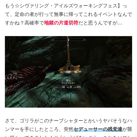
もう☆シヴァリング・アイルズウォーキングフェス】っ
て、定命の者が行って無事に帰ってこれるイベントなんで
すかね？高確率で
地獄の片道切符
だと思うんですが…
さて、ゴリラがこのナーブシャターとかいうヤバそうなハ
ンマーを手にしたところ、突然
セデューサーの残党達
が襲