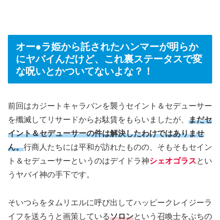
オー●ラ姫から託されたハンマーが明らか
にヤバイんだけど、これ裏ステータスで変
な呪いとかついてないよな？！
前回はカジートキャラバンを襲うセイント＆セデューサー
を殲滅してリサードからお駄賃をもらいましたが、
まだセ
イント＆セデューサーの件は解決したわけではありませ
ん。
行商人たちには平和が訪れたものの、そもそもセイン
ト＆セデューサーというのはデイドラ神
シェオゴラス
とい
うヤバイ神の手下です。
そいつらをタムリエルに呼び出してハッピークレイジーラ
イフを送ろうと画策している
ソロン
という召喚士をぶちの