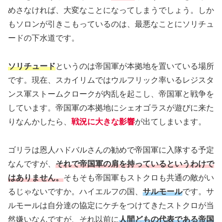
めさなければ、大変なことになってしまうでしょう。しか
もソロンが引きこもっているのは、最悪なことにソリチュ
ードの下水道です。
ソリチュード
というのは帝国軍が本拠地を置いている場所
です。現在、スカイリムではウルフリック率いるレジスタ
ンス軍ストームクロークが内乱を起こし、帝国軍と戦争を
しています。帝国軍の本拠地にシェオゴラスが遊びに来た
りなんかしたら、
戦況に大きな影響
が出てしまいます。
ゴリラは恩人ハドバルさんの勧めで帝国軍に入隊する予定
なんですが、
それで帝国軍の肩を持っているというわけで
はありません。
そもそも帝国軍もストクロも共通の敵がい
るじゃないですか。ハイエルフの国、
サルモール
です。サ
ルモールは自分達の協定にケチをつけてきたストクロが当
然嫌いなんですが、それ以前に
人間どもの代表である帝国