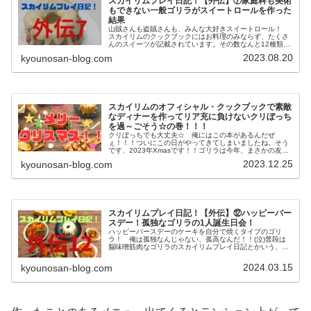
スカイリムプレイ日記！【外伝】⑦家庭科も美術
もできない一般ゴリラがスイートロールを作った
結果
山賊さんも盗賊さんも、みんな大好きスイートロール！
スカイリムのクックブックにはお料理のみならず、たくさ
んのスイーツが記載されています。その数なんと12種類。
ゲームを開始して130時間以上経過しているにもかかわら
2023.08.20
kyounosan-blog.com
ず、ホワイトランとジョルバス...
スカイリムのオフィシャル・クックブックで素敵
なディナーを作ってリア充に負けないクリぼっち
を過～ごそう☆の巻！！！
クリぼっちでも大丈夫☆ 俺にはこの本があるんだぜ
ぇ！！！ついにこの日がやってきてしまいましたね。そう
です、2023年Xmasです！！ゴリラは今年、まさかの友人
全員予定があるという孤独の中、クリぼっちであることが
2023.12.25
kyounosan-blog.com
運命づけられてしまいました。「...
スカイリムプレイ日記！【外伝】⑫ハッピーバー
スデー！孤独なゴリラの1人誕生日会！
ハッピーバースデーのケーキを自分で焼くタイプのゴリ
ラ！ 俺は孤独なんじゃない、孤高なんだ！！(泣)普段は
脳味噌筋肉なゴリラのスカイリムプレイ日記とかいう、い
かにも頭の悪そうな記事をあげているこのブログですが、
実はスカイリム関連で別の記事を上...
2024.03.15
kyounosan-blog.com