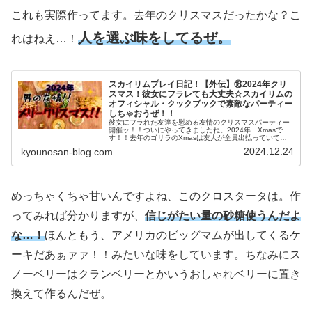
これも実際作ってます。去年のクリスマスだったかな？こ
人を選ぶ味をしてるぜ。
れはねえ…！
スカイリムプレイ日記！【外伝】⑱2024年クリ
スマス！彼女にフラレても大丈夫☆スカイリムの
オフィシャル・クックブックで素敵なパーティー
しちゃおうぜ！！
彼女にフラれた友達を慰める友情のクリスマスパーティー
開催ッ！！ついにやってきましたね。2024年 Xmasで
す！！去年のゴリラのXmasは友人が全員出払っていてぼ
っちになるという悲劇が発生しましたが、神本であるスカ
2024.12.24
kyounosan-blog.com
イリムのオフィシャル・クッ...
めっちゃくちゃ甘いんですよね、このクロスタータは。作
ってみれば分かりますが、
信じがたい量の砂糖使うんだよ
な…！
ほんともう、アメリカのビッグマムが出してくるケ
ーキだあぁァァ！！みたいな味をしています。ちなみにス
ノーベリーはクランベリーとかいうおしゃれベリーに置き
換えて作るんだぜ。