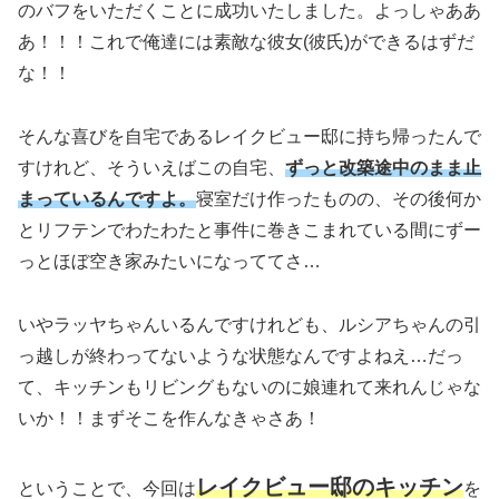
のバフをいただくことに成功いたしました。よっしゃああ
あ！！！これで俺達には素敵な彼女
(彼氏)
ができるはずだ
な！！
そんな喜びを自宅であるレイクビュー邸に持ち帰ったんで
すけれど、そういえばこの自宅、
ずっと改築途中のまま止
まっているんですよ。
寝室だけ作ったものの、その後何か
とリフテンでわたわたと事件に巻きこまれている間にずー
っとほぼ空き家みたいになっててさ…
いやラッヤちゃんいるんですけれども、ルシアちゃんの引
っ越しが終わってないような状態なんですよねえ…だっ
て、キッチンもリビングもないのに娘連れて来れんじゃな
いか！！まずそこを作んなきゃさあ！
レイクビュー邸のキッチン
ということで、今回は
を