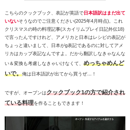
こちらのクックブック、表記が英語で
日本語訳はまだ出て
いない
そうなのでご注意ください
(2025年4月時点)
。これ
クリスマスの時の料理記事
(スカイリムプレイ日記外伝18)
で言ったんですけれど、アメリカと日本はレシピの表記が
ちょっと違いまして、日本がg表記であるのに対してアメ
リカはカップ表記なんですよ。だから翻訳しなきゃなんな
めっちゃめんど
い＆変換も考慮しなきゃいけなくて、
いで。
俺は日本語訳が出てから買うぜ…！
クックブック1の方で紹介され
ですが、オーブンは
ている料理
を作ることもできます！