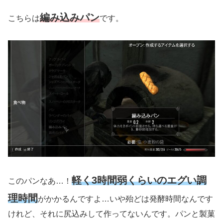
編み込みパン
こちらは
です。
軽く3時間弱くらいのエグい調
このパンなあ…！
理時間
がかかるんですよ…いや殆どは発酵時間なんです
けれど、それに尻込みして作ってないんです。パンと製菓