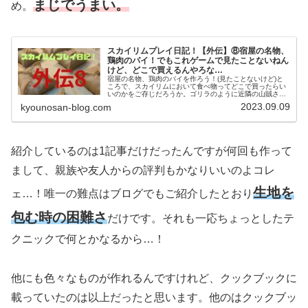
まじでうまい。
め。
スカイリムプレイ日記！【外伝】⑧宿屋の名物、
鶏肉のパイ！でもこれゲームで見たことないねん
けど、どこで買えるんやろな…
宿屋の名物、鶏肉のパイを作ろう！(見たことないけど)と
ころで、スカイリムにおいて食べ物ってどこで買ったらい
いのかをご存じだろうか。ゴリラのように近隣の山賊さん
の青空キッチンを武力で乗っ取りクッキングするのも脳筋
2023.09.09
kyounosan-blog.com
らしく素敵なことですが、実はホ...
紹介しているのは1記事だけだったんですが何回も作って
まして、親族や友人からの評判もかなりいいのよコレ
生地を
ェ…！唯一の難点はブログでもご紹介したとおり
包む時の困難さ
だけです。それも一応ちょっとしたテ
クニックで何とかなるから…！
他にも色々なものが作れるんですけれど、クックブックに
載っていたのは以上だったと思います。他のはクックブッ