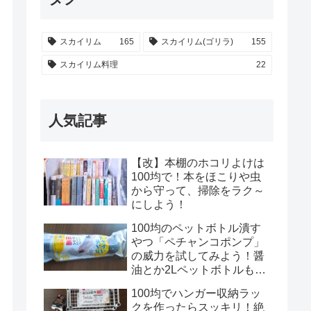
スカイリム
165
スカイリム(ゴリラ)
155
スカイリム料理
22
人気記事
【改】本棚のホコリよけは
100均で！本をほこりや虫
から守って、掃除をラク～
にしよう！
100均のペットボトル潰す
やつ「ペチャンコポンプ」
の威力を試してみよう！醤
油とか2Lペットボトルもい
けるのかな？！
100均でハンガー収納ラッ
クを作ったらスッキリ！絶