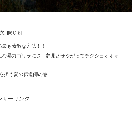
次
る最も素敵な方法！！
こんな暴力ゴリラにさ…夢見させやがってチクショオオォ
を担う愛の伝道師の巻！！
ンサーリンク