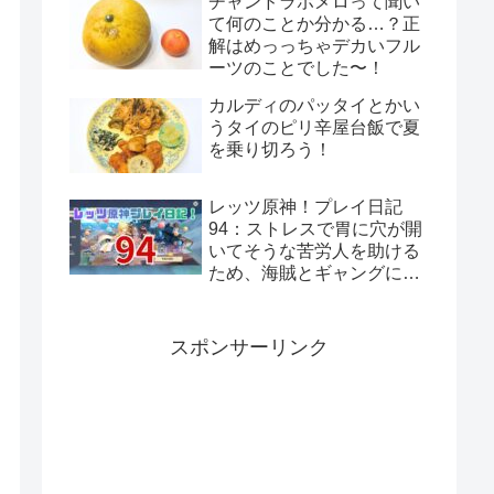
チャンドラポメロって聞い
て何のことか分かる…？正
解はめっっちゃデカいフル
ーツのことでした〜！
カルディのパッタイとかい
うタイのピリ辛屋台飯で夏
を乗り切ろう！
レッツ原神！プレイ日記
94：ストレスで胃に穴が開
いてそうな苦労人を助ける
ため、海賊とギャングに話
をつけてきてあげよう！岩
と岩礁の邂逅！
スポンサーリンク