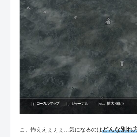
どんな別れ
こ、怖ええぇぇぇ…気になるのは