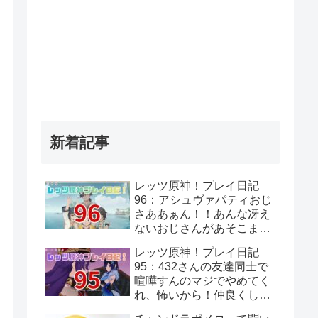
新着記事
レッツ原神！プレイ日記
96：アシュヴァパティおじ
さああぁん！！あんな冴え
ないおじさんがあそこまで
覚悟決めてるって思わんよ
レッツ原神！プレイ日記
な…！
95：432さんの友達同士で
喧嘩すんのマジでやめてく
れ、怖いから！仲良くして
くれ、頼むから！