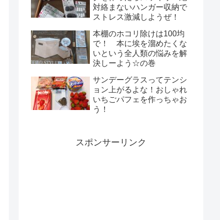
対絡まないハンガー収納で
ストレス激減しようぜ！
本棚のホコリ除けは100均
で！ 本に埃を溜めたくな
いという全人類の悩みを解
決しーよう☆の巻
サンデーグラスってテンシ
ョン上がるよな！おしゃれ
いちごパフェを作っちゃお
う！
スポンサーリンク