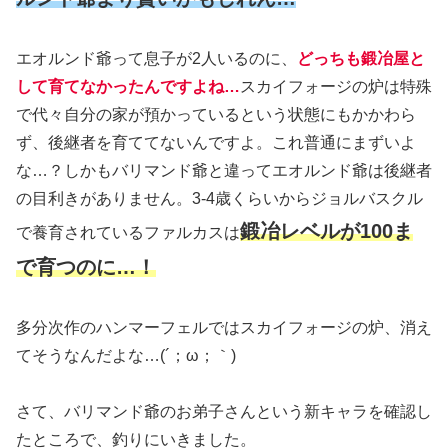
エオルンド爺って息子が2人いるのに、
どっちも鍛冶屋と
して育てなかったんですよね…
スカイフォージの炉は特殊
で代々自分の家が預かっているという状態にもかかわら
ず、後継者を育ててないんですよ。これ普通にまずいよ
な…？しかもバリマンド爺と違ってエオルンド爺は後継者
の目利きがありません。3-4歳くらいからジョルバスクル
鍛冶レベルが100ま
で養育されているファルカスは
で育つのに…！
多分次作のハンマーフェルではスカイフォージの炉、消え
てそうなんだよな…(´；ω；｀)
さて、バリマンド爺のお弟子さんという新キャラを確認し
たところで、釣りにいきました。