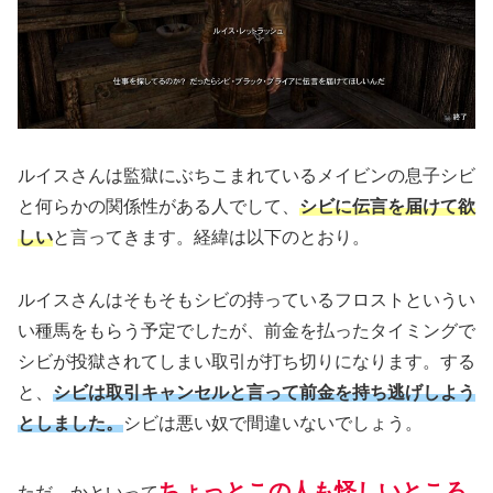
ルイスさんは監獄にぶちこまれているメイビンの息子シビ
と何らかの関係性がある人でして、
シビに伝言を届けて欲
しい
と言ってきます。経緯は以下のとおり。
ルイスさんはそもそもシビの持っているフロストというい
い種馬をもらう予定でしたが、前金を払ったタイミングで
シビが投獄されてしまい取引が打ち切りになります。する
と、
シビは取引キャンセルと言って前金を持ち逃げしよう
としました。
シビは悪い奴で間違いないでしょう。
ちょっとこの人も怪しいところ
ただ、かといって