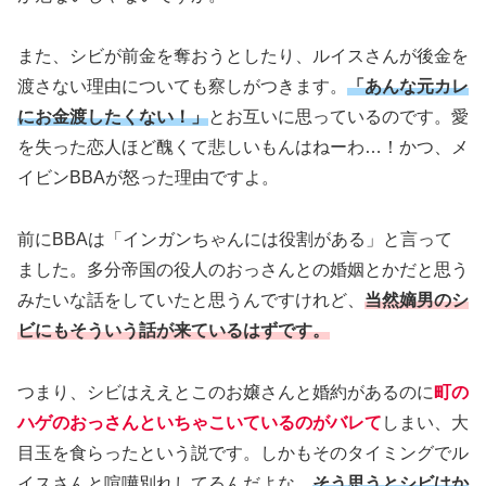
また、シビが前金を奪おうとしたり、ルイスさんが後金を
渡さない理由についても察しがつきます。
「あんな元カレ
にお金渡したくない！」
とお互いに思っているのです。愛
を失った恋人ほど醜くて悲しいもんはねーわ…！かつ、メ
イビンBBAが怒った理由ですよ。
前にBBAは「インガンちゃんには役割がある」と言って
ました。多分帝国の役人のおっさんとの婚姻とかだと思う
みたいな話をしていたと思うんですけれど、
当然嫡男のシ
ビにもそういう話が来ているはずです。
つまり、シビはええとこのお嬢さんと婚約があるのに
町の
ハゲのおっさんといちゃこいているのがバレて
しまい、大
目玉を食らったという説です。しかもそのタイミングでル
イスさんと喧嘩別れしてるんだよな。
そう思うとシビはか