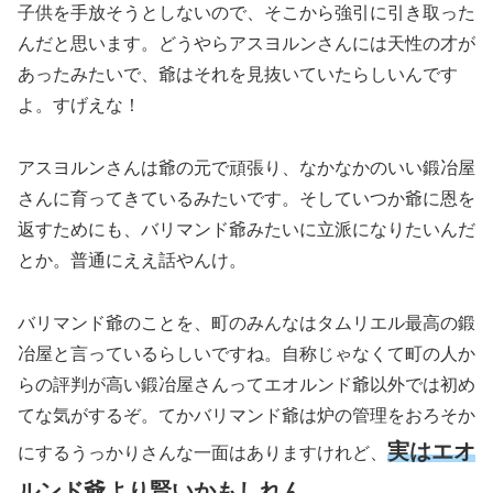
子供を手放そうとしないので、そこから強引に引き取った
んだと思います。どうやらアスヨルンさんには天性の才が
あったみたいで、爺はそれを見抜いていたらしいんです
よ。すげえな！
アスヨルンさんは爺の元で頑張り、なかなかのいい鍛冶屋
さんに育ってきているみたいです。そしていつか爺に恩を
返すためにも、バリマンド爺みたいに立派になりたいんだ
とか。普通にええ話やんけ。
バリマンド爺のことを、町のみんなはタムリエル最高の鍛
冶屋と言っているらしいですね。自称じゃなくて町の人か
らの評判が高い鍛冶屋さんってエオルンド爺以外では初め
てな気がするぞ。てかバリマンド爺は炉の管理をおろそか
実はエオ
にするうっかりさんな一面はありますけれど、
ルンド爺より賢いかもしれん…