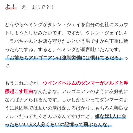
よ！
え、まじで？！
どうやらヘミングがタレン・ジェイを自分の会社にスカウ
トしようとしたみたいです。ですが、タレン・ジェイはキ
ーラバちゃんとお店を守りたいという男ですから丁重に断
ったんですね。すると、ヘミングが暴言吐いたんです。
「お前たちアルゴニアンは強制労働には慣れてるだろ」
っ
て。
もうこれこそが、
ウインドヘルムのダンマーがノルドと摩
擦起こす理由
なんだよな。アルゴニアンのように友好的に
なればナメられるんです。しかしかといってダンマーのよ
うに意固地では互いの溝は深まるばかり…もちろん善良な
ノルドだってたくさんいるんですけれど、
嫌な奴1人に会
ったらいい人3人分くらいの記憶って飛ぶもんな。