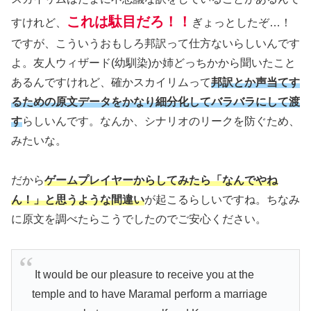
これは駄目だろ！！
すけれど、
ぎょっとしたぞ…！
ですが、こういうおもしろ邦訳って仕方ないらしいんです
よ。友人ウィザード
(幼馴染)
か姉どっちかから聞いたこと
あるんですけれど、確かスカイリムって
邦訳とか声当てす
るための原文データをかなり細分化してバラバラにして渡
す
らしいんです。なんか、シナリオのリークを防ぐため、
みたいな。
だから
ゲームプレイヤーからしてみたら「なんでやね
ん！」と思うような間違い
が起こるらしいですね。ちなみ
に原文を調べたらこうでしたのでご安心ください。
It would be our pleasure to receive you at the
temple and to have Maramal perform a marriage