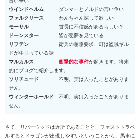
言い争い
ウインドヘルム
ダンマーとノルドの言い争い
ファルクリース
わんちゃん探して欲しい
モーサル
首長に不信感があるらしい？
ドーンスター
皆が悪夢を見ている
リフテン
衛兵の賄賂要求、町は盗賊ギル
ドが牛耳っている話
マルカルス
衝撃的な事件
が起きます。将来
的にブログで紹介します。
ソリチュード
不明。実は入ったことがありま
せん。
ウィンターホールド
不明。実は入ったことがありま
せん。
さて、リバーウッドは近所であることと、ファストトラベ
ルするとドラゴンが出現しやすいということから、馬車に