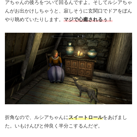
アちゃんの後ろをついて回るんですよ。そしてルシアちゃ
んがお出かけしちゃうと、寂しそうに玄関口でドアをぼん
やり眺めていたりします。
マジで心癒されるぅ！
折角なので、ルシアちゃんに
スイートロール
をあげまし
た。いもけんぴと仲良く半分こするんだぞ。