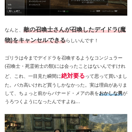
敵の召喚士さんが召喚したデイドラ(魔
なんと、
物)をキャンセルできる
らしいんです！
ゴリラは今までデイドラを召喚するようなコンジュラー
(召喚士・死霊術士の類)
には会ったことはないんですけれ
絶対要る
ど、これ、一目見た瞬間に
って思って買いまし
た。バカ高いけれど買うしかなかった。実は理由がありま
して、ちょっと前からバナード・メアの表を
おかしな男
が
うろつくようになったんですよね…