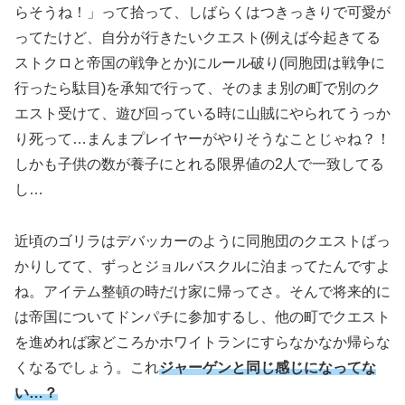
らそうね！」って拾って、しばらくはつきっきりで可愛が
ってたけど、自分が行きたいクエスト
(例えば今起きてる
ストクロと帝国の戦争とか)
にルール破り
(同胞団は戦争に
行ったら駄目)
を承知で行って、そのまま別の町で別のク
エスト受けて、遊び回っている時に山賊にやられてうっか
り死って…まんまプレイヤーがやりそうなことじゃね？！
しかも子供の数が養子にとれる限界値の2人で一致してる
し…
近頃のゴリラはデバッカーのように同胞団のクエストばっ
かりしてて、ずっとジョルバスクルに泊まってたんですよ
ね。アイテム整頓の時だけ家に帰ってさ。そんで将来的に
は帝国についてドンパチに参加するし、他の町でクエスト
を進めれば家どころかホワイトランにすらなかなか帰らな
くなるでしょう。これ
ジャーゲンと同じ感じになってな
い…？