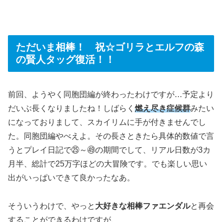
ただいま相棒！ 祝☆ゴリラとエルフの森
の賢人タッグ復活！！
前回、ようやく同胞団編が終わったわけですが…予定より
だいぶ長くなりましたね！しばらく
燃え尽き症候群
みたい
になっておりまして、スカイリムに手が付きませんでし
た。同胞団編やべえよ。その長さときたら具体的数値で言
うとプレイ日記で㉕～㊾の期間でして、リアル日数が3カ
月半、総計で25万字ほどの大冒険です。でも楽しい思い
出がいっぱいできて良かったなあ。
そういうわけで、やっと
大好きな相棒ファエンダル
と再会
することができるわけですが、