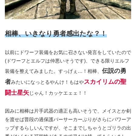
相棒、いきなり勇者感出たな？！
以前にドワーフ装備をお気に召さない発言をしていたので
(ドワーフとエルフは仲悪いそうです
)
、できる限りエルフ
伝説の勇
装備を整えてみました。すっげぇ…！相棒、
者
スカイリムの聖
みたいになっとるやんけ！もはや
闘士星矢
じゃん！カッケエェェ！！
因みに相棒は片手武器の適正も高いそうで、メイスとか剣
を渡せば普段の過保護バーサーカーぶりがさらにパワーア
ップするらしいんですが、そこまでしちゃうとゴリラの出