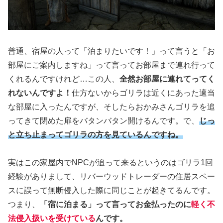
普通、宿屋の人って「泊まりたいです！」って言うと「お
部屋にご案内しますね」って言ってお部屋まで連れ行って
くれるんですけれど…この人、
全然お部屋に連れてってく
れないんですよ！
仕方ないからゴリラは近くにあった適当
な部屋に入ったんですが、そしたらおかみさんゴリラを追
ってきて閉めた扉をバタンバタン開けるんです。で、
じっ
と立ち止まってゴリラの方を見ているんですね。
実はこの家屋内でNPCが追って来るというのはゴリラ1回
経験がありまして、リバーウッドトレーダーの住居スペー
スに誤って無断侵入した際に同じことが起きてるんです。
つまり、
「宿に泊まる」って言ってお金払ったのに
軽く不
法侵入扱いを受けている
んです。