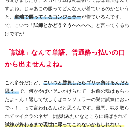
ら聞きましたが、スカイリムは死霊術ってほぼ違法なんで
すよね。じゃあこの服ってどんな人が着ているのかという
と、
道端で襲ってくるコンジュラー
が着ているんです。
で、こいつ
「試練とかどう？うへへへへ」
と言ってくるわ
けですが…
「
試練」なんて単語、普通酔っ払いの口
から出ませんよね。
これ多分だけど、
こいつと勝負したらゴリラ負けるんだと
思う。
で、何かやばい呪いかけられて「お前の魂はもらっ
たよ～ん！返して欲しくばコンジュラーの巣に試練におい
で～！」って言われるんだと思うんです。最悪、魂を取ら
れてマイクラのネザー
(地獄)
みたいなところに飛ばされて
試練が終わるまで現世に帰ってこれないかもしれない。