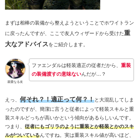
まずは相棒の装備から整えようということでホワイトラン
重
に戻ったんですが、ここで友人ウィザードから受けた
大なアドバイス
をご紹介します。
ファエンダルは軽装適正の従者だから、
重装
の装備渡すの意味ない
んだが…？
親愛なる友
何それ？！適正って何？！
えっ、
と大混乱してしま
ったのですが、簡潔に言うと従者によって軽装スキルと重
装スキルどっちが高いかという傾向があるらしいんです。
つまり、
従者にもゴリラのように重装とか軽装とかのスキ
ルがついている
んですね。実は重装スキル値が高いほど、