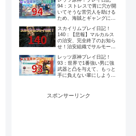
94：ストレスで胃に穴が開
いてそうな苦労人を助ける
ため、海賊とギャングに話
をつけてきてあげよう！岩
スカイリムプレイ日記！
と岩礁の邂逅！
140：【悲報】マルカルス
の治安、完全終了のお知ら
せ！治安組織でサルモール
が1番マシってことあるん
レッツ原神プレイ日記！
だ～
93：世界で1番強い男に強
武器と凸を与えて、もっと
手に負えない輩にしよう！
モンド集録祈願『暁風の
詩』！
スポンサーリンク