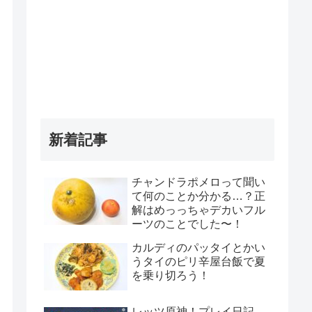
新着記事
チャンドラポメロって聞い
て何のことか分かる…？正
解はめっっちゃデカいフル
ーツのことでした〜！
カルディのパッタイとかい
うタイのピリ辛屋台飯で夏
を乗り切ろう！
レッツ原神！プレイ日記