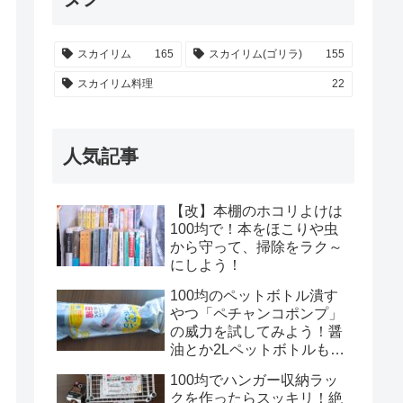
スカイリム
165
スカイリム(ゴリラ)
155
スカイリム料理
22
人気記事
【改】本棚のホコリよけは
100均で！本をほこりや虫
から守って、掃除をラク～
にしよう！
100均のペットボトル潰す
やつ「ペチャンコポンプ」
の威力を試してみよう！醤
油とか2Lペットボトルもい
けるのかな？！
100均でハンガー収納ラッ
クを作ったらスッキリ！絶