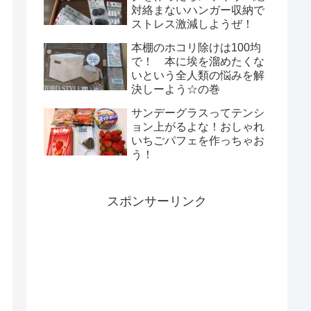
対絡まないハンガー収納で
ストレス激減しようぜ！
本棚のホコリ除けは100均
で！ 本に埃を溜めたくな
いという全人類の悩みを解
決しーよう☆の巻
サンデーグラスってテンシ
ョン上がるよな！おしゃれ
いちごパフェを作っちゃお
う！
スポンサーリンク