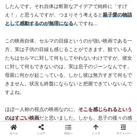
したんです。それ自体は斬新なアイデアで純粋に「すげ
え！」と思うんですが、つまりそう考えると
親子愛の物語
として感動するのが無理になる
んですね…
この映画自体、セルマの目線というのが強い映画である一
方、実は子供の目線も感じることができます。観ている人
たちはセルマに対して何もしてやれないわけですが、彼女
に対して何もできないのは、実は息子のジーンなんです。
母親に何かが起こっている、しかし彼は無力すぎて何もで
きません。状況も終盤にならないと把握できていないんで
すよね。
ほぼ一人称の視点の映画なのに、
そこを感じられるという
のはすごい映画
だと思いました。しかも、息子の後々の感
情としては母親への感謝だとか恋しさとかじゃなくて、多
ホーム
シェア
目次へ
トップ
サイドバー
分憎しみとかも相当入ってるんだろうなというのが予測で