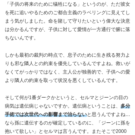
「子供の将来のために犠牲になる」というのが、ただ彼女
を死に追いやるためのご都合主義のラベリングに見えてし
まう気がしました。命を賭して守りたいという偉大な決意
は分かるんですが、子供に対して愛情が一方通行で腑に落
ちないんです。
しかも最初の裁判の時点で、息子のために生き残る努力よ
りも邪な隣人との約束を優先しているんですよね。救いが
なくてがっかりではなく、主人公が独善的で、子供への愛
より隣人の約束を取って状況を悪くしているんです。
そして何が1番ダークかというと、セルマとジーンの目の
病気は遺伝病じゃないですか。遺伝病ということは、
多分
手術では次世代への影響まで治らない
と思うんですよね…
なら孫に遺伝するのが確定しているのに、「ジーンに孫を
抱いて欲しい」とセルマは言うんです。またそこで2000