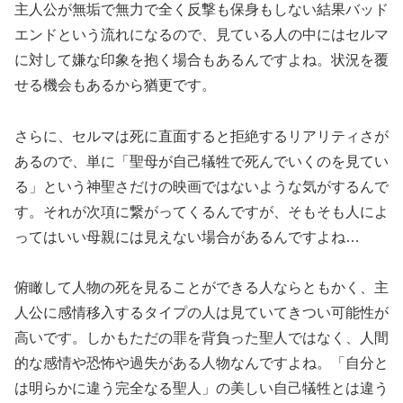
主人公が無垢で無力で全く反撃も保身もしない結果バッド
エンドという流れになるので、見ている人の中にはセルマ
に対して嫌な印象を抱く場合もあるんですよね。状況を覆
せる機会もあるから猶更です。
さらに、セルマは死に直面すると拒絶するリアリティさが
あるので、単に「聖母が自己犠牲で死んでいくのを見てい
る」という神聖さだけの映画ではないような気がするんで
す。それが次項に繋がってくるんですが、そもそも人によ
ってはいい母親には見えない場合があるんですよね…
俯瞰して人物の死を見ることができる人ならともかく、主
人公に感情移入するタイプの人は見ていてきつい可能性が
高いです。しかもただの罪を背負った聖人ではなく、人間
的な感情や恐怖や過失がある人物なんですよね。「自分と
は明らかに違う完全なる聖人」の美しい自己犠牲とは違う